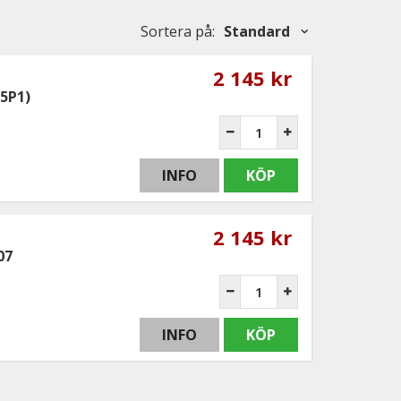
Sortera på
:
Standard
2 145 kr
(5P1)
INFO
KÖP
2 145 kr
07
INFO
KÖP