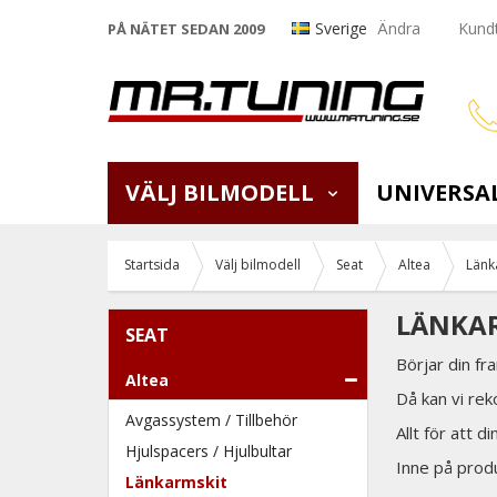
Sverige
Ändra
Kundt
PÅ NÄTET SEDAN 2009
VÄLJ BILMODELL
UNIVERSA
Startsida
Välj bilmodell
Seat
Altea
Länk
LÄNKAR
SEAT
Börjar din fr
Altea
Då kan vi rek
Avgassystem / Tillbehör
Allt för att d
Hjulspacers / Hjulbultar
Inne på produk
Länkarmskit