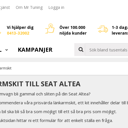
jänst
Om Mr Tuning
Logga in
Vi hjälper dig
Över 100.000
1-3 dag
0413-32002
nöjda kunder
leveran
L
KAMPANJER
armskit
MSKIT TILL SEAT ALTEA
amvagn bli gammal och sliten på din Seat Altea?
ommendera våra prisvärda länkarmskit, ett kit innehåller delar til
in bil ska bli så bra som möjligt till ett så bra pris som möjligt.
tsidan hittar ni ett formulär för att enkelt ställa en fråga.