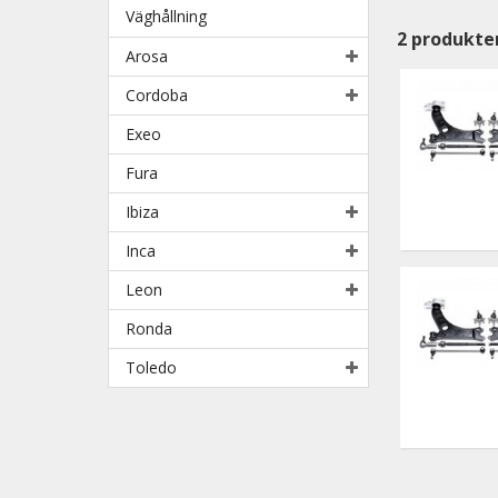
Väghållning
2
produkte
Arosa
Cordoba
Exeo
Fura
Ibiza
Inca
Leon
Ronda
Toledo