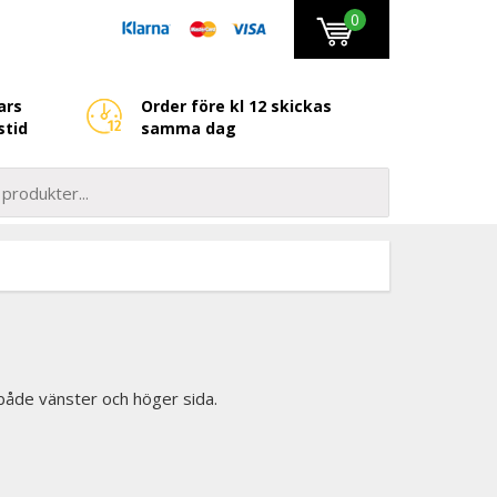
0
ars
Order före kl 12 skickas
stid
samma dag
l både vänster och höger sida.