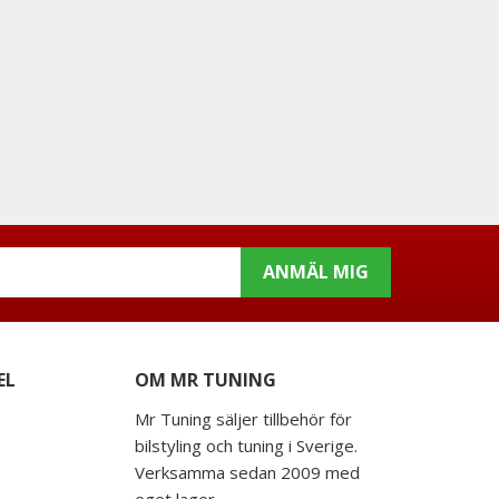
ANMÄL MIG
EL
OM MR TUNING
Mr Tuning säljer tillbehör för
bilstyling och tuning i Sverige.
Verksamma sedan 2009 med
eget lager.