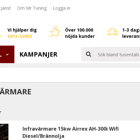
jänst
Om Mr Tuning
Logga in
Vi hjälper dig
Över 100.000
1-3 dag
0413-32002
nöjda kunder
leveran
L
KAMPANJER
VÄRMARE
r
Infravärmare 15kw Airrex AH-300i Wifi
Diesel/Brännolja