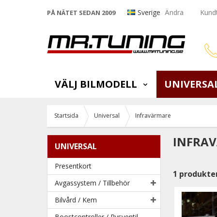
Sverige
Ändra
Kundt
PÅ NÄTET SEDAN 2009
VÄLJ BILMODELL
UNIVERSA
Startsida
Universal
Infravärmare
INFRA
UNIVERSAL
Presentkort
1
produkte
Avgassystem / Tillbehör
Bilvård / Kem
Boostcontroller / Pysventil