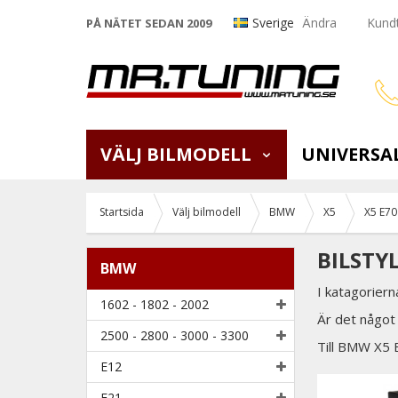
Sverige
Ändra
Kundt
PÅ NÄTET SEDAN 2009
VÄLJ BILMODELL
UNIVERSA
Startsida
Välj bilmodell
BMW
X5
X5 E70
BILSTY
BMW
I katagoriern
1602 - 1802 - 2002
Är det något 
2500 - 2800 - 3000 - 3300
Till BMW X5 
E12
E21