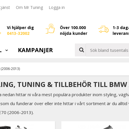
jänst
Om Mr Tuning
Logga in
Vi hjälper dig
Över 100.000
1-3 dag
0413-32002
nöjda kunder
leveran
L
KAMPANJER
 (2006-2013)
LING, TUNING & TILLBEHÖR TILL BMW X
a nedan hittar ni våra mest populära produkter inom styling, väghå
som du funderar över eller inte hittar i vårt sortiment är du allti
E70 (2006-2013).