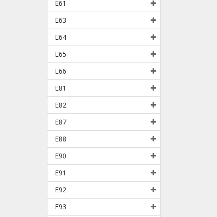
E61
E63
E64
E65
E66
E81
E82
E87
E88
E90
E91
E92
E93