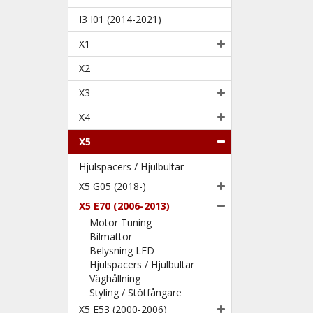
I3 I01 (2014-2021)
X1
X2
X3
X4
X5
Hjulspacers / Hjulbultar
X5 G05 (2018-)
X5 E70 (2006-2013)
Motor Tuning
Bilmattor
Belysning LED
Hjulspacers / Hjulbultar
Väghållning
Styling / Stötfångare
X5 E53 (2000-2006)