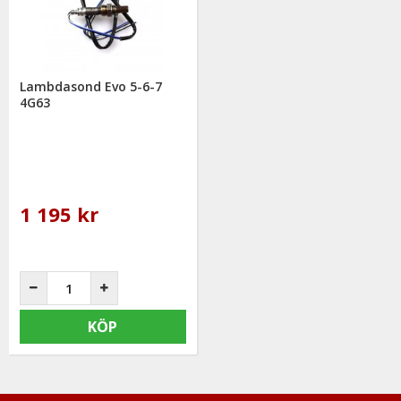
telefon: 0413-32002. Ni når oss även via
mail: info@mrtuning.se
Lambdasond Evo 5-6-7
4G63
1 195 kr
KÖP