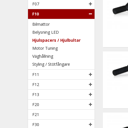
F07
F10
Bilmattor
Belysning LED
Hjulspacers / Hjulbultar
Motor Tuning
Väghållning
Styling / Stötfångare
F11
F12
F13
F20
F21
F30