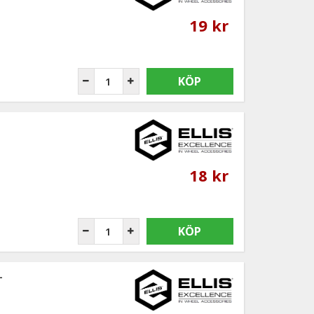
19 kr
KÖP
18 kr
KÖP
-