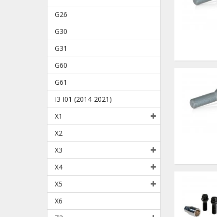
G26
G30
G31
G60
G61
I3 I01 (2014-2021)
X1
X2
X3
X4
X5
X6