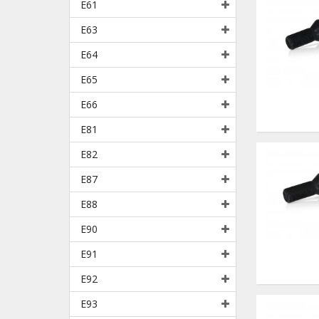
E61
E63
E64
E65
E66
E81
E82
E87
E88
E90
E91
E92
E93