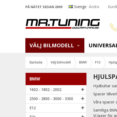
Sverige
Ändra
Kundt
PÅ NÄTET SEDAN 2009
VÄLJ BILMODELL
UNIVERSA
Startsida
Välj bilmodell
BMW
F10
Hjuls
HJULSP
BMW
Hjulbultar s
1602 - 1802 - 2002
Spacer tillve
2500 - 2800 - 3000 - 3300
Våra spacer ä
E12
Samtliga BM
Vi lager för 
E21