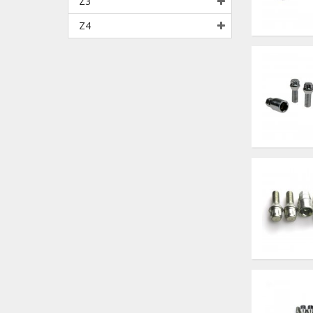
Z3
Z4