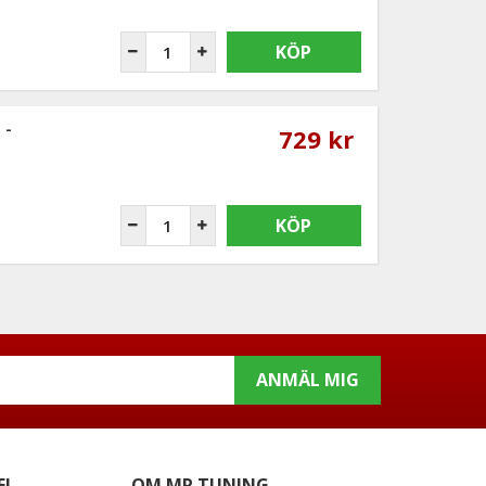
KÖP
 -
729 kr
KÖP
ANMÄL MIG
EL
OM MR TUNING