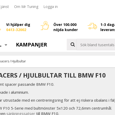
jänst
Om Mr Tuning
Logga in
Vi hjälper dig
Över 100.000
1-3 dag
0413-32002
nöjda kunder
leveran
L
KAMPANJER
pacers / Hjulbultar
ACERS / HJULBULTAR TILL BMW F10
amt spacer passande BMW F10.
rkade i aluminium.
r utrustade med en centreringsring för att ej riskera obalans i fä
W F10 5-Serie med bultmönster 5x120 och 72,6mm centrumhål.
även
sänkningssatser
till BMW F10.