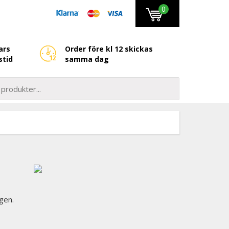
0
ars
Order före kl 12 skickas
stid
samma dag
lgen.