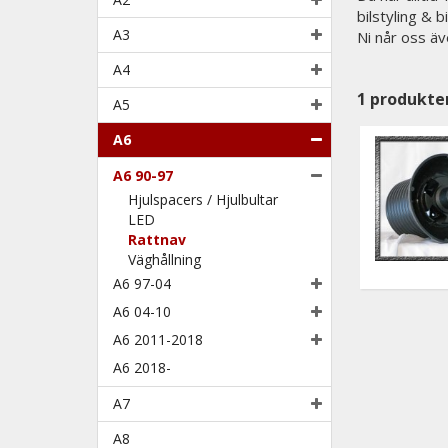
bilstyling & 
A3
Ni når oss äv
A4
1
produkte
A5
A6
A6 90-97
Hjulspacers / Hjulbultar
LED
Rattnav
Väghållning
A6 97-04
A6 04-10
A6 2011-2018
A6 2018-
A7
A8