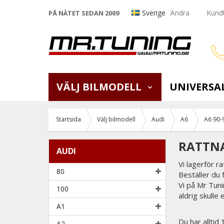
Sverige
Ändra
Kundt
PÅ NÄTET SEDAN 2009
VÄLJ BILMODELL
UNIVERSA
Startsida
Välj bilmodell
Audi
A6
A6 90-
RATTNA
AUDI
Vi lagerför r
80
Beställer du
Vi på Mr Tunin
100
aldrig skulle 
A1
Du har alltid
A2