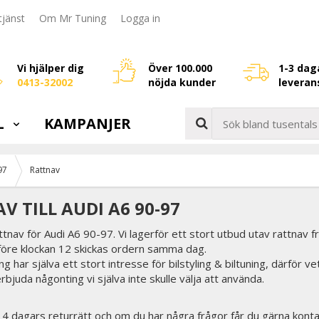
jänst
Om Mr Tuning
Logga in
Vi hjälper dig
Över 100.000
1-3 dag
0413-32002
nöjda kunder
leveran
L
KAMPANJER
97
Rattnav
V TILL AUDI A6 90-97
attnav för Audi A6 90-97. Vi lagerför ett stort utbud utav rattnav f
 före klockan 12 skickas ordern samma dag.
g har själva ett stort intresse för bilstyling & biltuning, därför v
erbjuda någonting vi själva inte skulle välja att använda.
 14 dagars returrätt och om du har några frågor får du gärna konta