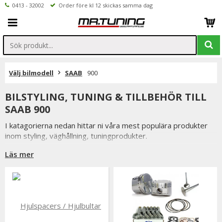
0413 - 32002
Order före kl 12 skickas samma dag
Välj bilmodell
SAAB
900
BILSTYLING, TUNING & TILLBEHÖR TILL
SAAB 900
I katagorierna nedan hittar ni våra mest populära produkter
inom styling, väghållning, tuningprodukter.
Är det något som du funderar över eller inte hittar i vårt
Läs mer
sortiment är du alltid välkommen att kontakta oss.
Till SAAB 900.