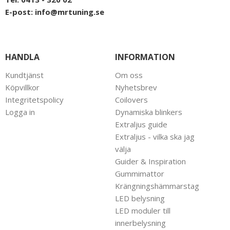
E-post:
info@mrtuning.se
HANDLA
INFORMATION
Kundtjänst
Om oss
Köpvillkor
Nyhetsbrev
Integritetspolicy
Coilovers
Logga in
Dynamiska blinkers
Extraljus guide
Extraljus - vilka ska jag
välja
Guider & Inspiration
Gummimattor
Krängningshämmarstag
LED belysning
LED moduler till
innerbelysning