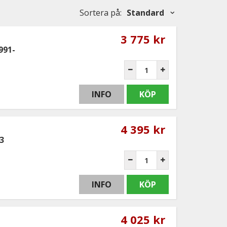
Sortera på
:
Standard
3 775 kr
991-
INFO
KÖP
4 395 kr
3
INFO
KÖP
4 025 kr