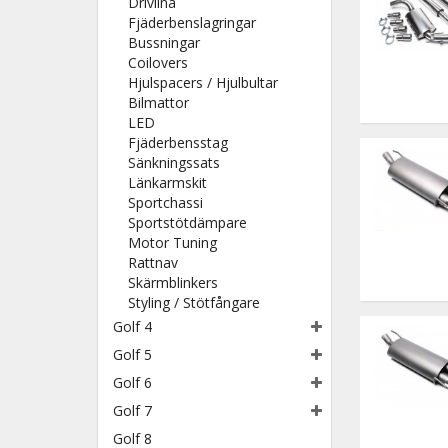
Drivlina
Fjäderbenslagringar
Bussningar
Coilovers
Hjulspacers / Hjulbultar
Bilmattor
LED
Fjäderbensstag
Sänkningssats
Länkarmskit
Sportchassi
Sportstötdämpare
Motor Tuning
Rattnav
Skärmblinkers
Styling / Stötfångare
Golf 4
Golf 5
Golf 6
Golf 7
Golf 8