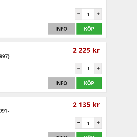
)
INFO
KÖP
2 225 kr
997)
INFO
KÖP
2 135 kr
991-