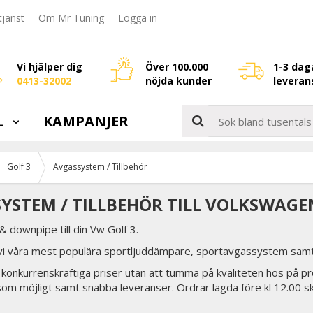
jänst
Om Mr Tuning
Logga in
Vi hjälper dig
Över 100.000
1-3 dag
0413-32002
nöjda kunder
leveran
L
KAMPANJER
Golf 3
Avgassystem / Tillbehör
YSTEM / TILLBEHÖR TILL VOLKSWAGE
 downpipe till din Vw Golf 3.
 vi våra mest populära sportljuddämpare, sportavgassystem samt 
tid konkurrenskraftiga priser utan att tumma på kvaliteten hos på pr
som möjligt samt snabba leveranser. Ordrar lagda före kl 12.00 