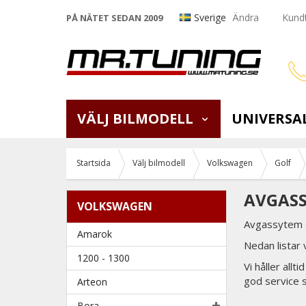
Sverige
Ändra
Kundt
PÅ NÄTET SEDAN 2009
VÄLJ BILMODELL
UNIVERSA
Startsida
Välj bilmodell
Volkswagen
Golf
AVGASS
VOLKSWAGEN
Avgassytem &
Amarok
Nedan listar
1200 - 1300
Vi håller all
god service 
Arteon
Bora