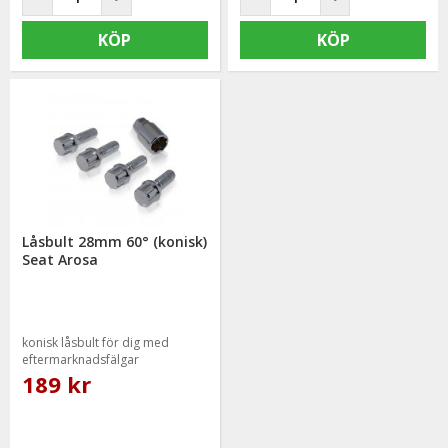
KÖP
KÖP
Låsbult 28mm 60° (konisk)
Seat Arosa
konisk låsbult för dig med
eftermarknadsfälgar
189 kr