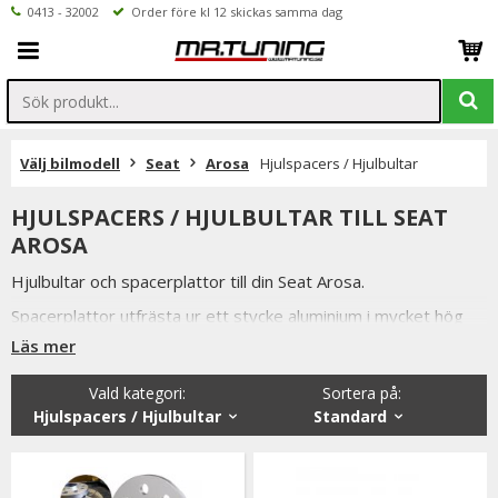
0413 - 32002
Order före kl 12 skickas samma dag
Välj bilmodell
Seat
Arosa
Hjulspacers / Hjulbultar
HJULSPACERS / HJULBULTAR TILL SEAT
AROSA
Hjulbultar och spacerplattor till din Seat Arosa.
Spacerplattor utfrästa ur ett stycke aluminium i mycket hög
kvalitet.
Läs mer
Alla våra hjulbultar, låsbultar och hjulspacers är av högsta
Vald kategori:
Sortera på
:
kvalitet samtidigt som vi håller konkurrenskraftiga priser och
Hjulspacers / Hjulbultar
Standard
snabba leveranser.
Vi lager håller även ett brett sortiment utav andra bildelar till
Seat Arosa.