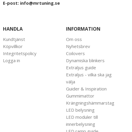
E-post:
info@mrtuning.se
HANDLA
INFORMATION
Kundtjänst
Om oss
Köpvillkor
Nyhetsbrev
Integritetspolicy
Coilovers
Logga in
Dynamiska blinkers
Extraljus guide
Extraljus - vilka ska jag
välja
Guider & Inspiration
Gummimattor
Krängningshämmarstag
LED belysning
LED moduler till
innerbelysning
LED ramp guide