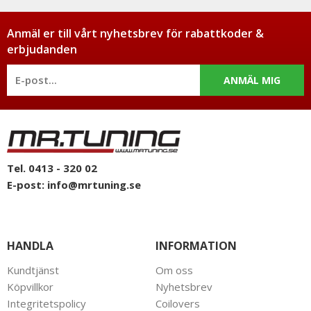
Anmäl er till vårt nyhetsbrev för rabattkoder &
erbjudanden
ANMÄL MIG
Tel. 0413 - 320 02
E-post:
info@mrtuning.se
HANDLA
INFORMATION
Kundtjänst
Om oss
Köpvillkor
Nyhetsbrev
Integritetspolicy
Coilovers