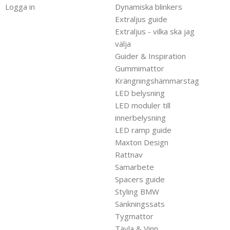
Logga in
Dynamiska blinkers
Extraljus guide
Extraljus - vilka ska jag
välja
Guider & Inspiration
Gummimattor
Krängningshämmarstag
LED belysning
LED moduler till
innerbelysning
LED ramp guide
Maxton Design
Rattnav
Samarbete
Spacers guide
Styling BMW
Sänkningssats
Tygmattor
Tävla & Vinn