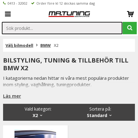
0413 - 32002
Order före kl 12 skickas samma dag
Välj bilmodell
BMW
X2
BILSTYLING, TUNING & TILLBEHÖR TILL
BMW X2
I katagorierna nedan hittar ni våra mest populära produkter
inom styling, väghållning, tuningprodukter.
Är det något som du funderar över eller inte hittar i vårt
Läs mer
sortiment är du alltid välkommen att kontakta oss.
Vald kategori:
Sortera på
:
Till BMW X2.
X2
Standard