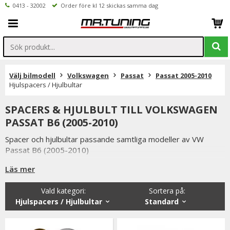
0413 - 32002
Order före kl 12 skickas samma dag
Välj bilmodell
Volkswagen
Passat
Passat 2005-2010
Hjulspacers / Hjulbultar
SPACERS & HJULBULT TILL VOLKSWAGEN
PASSAT B6 (2005-2010)
Spacer och hjulbultar passande samtliga modeller av VW
Passat B6 (2005-2010)
Uppgradera din bils utseende och ge den en aggresivare
Läs mer
framtoning.
Vald kategori:
Sortera på
:
Hjulspacers / Hjulbultar
Standard
Spacer används för att öka spårvidden samt ge bilen bättre
vägegenskaper.