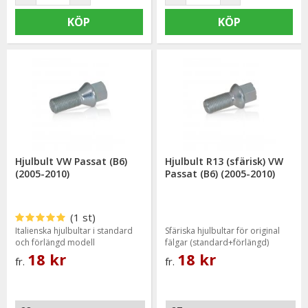
& 20mm.
KÖP
KÖP
På spacerplattor mellan 5-20mm använder man sig av längre
hjulbultar som går igenom både fälgen och spacerplattan.
Vi lagerhåller även ett komplett sortiment med förlängda
hjulbultar i rätt längd till din VW Passat B6 (2005-2010)
Hjulbult VW Passat (B6)
Hjulbult R13 (sfärisk) VW
(2005-2010)
Passat (B6) (2005-2010)
(1 st)
Italienska hjulbultar i standard
Sfäriska hjulbultar för original
och förlängd modell
fälgar (standard+förlängd)
18 kr
18 kr
fr.
fr.