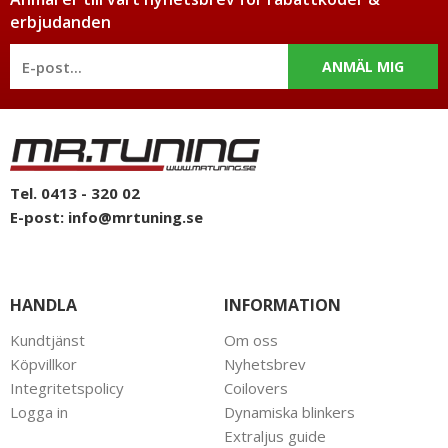
erbjudanden
ANMÄL MIG
Tel. 0413 - 320 02
E-post:
info@mrtuning.se
HANDLA
INFORMATION
Kundtjänst
Om oss
Köpvillkor
Nyhetsbrev
Integritetspolicy
Coilovers
Logga in
Dynamiska blinkers
Extraljus guide