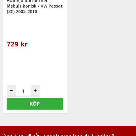
H&R hjulbultar med
låsbult konisk - VW Passat
(3C) 2005-2010
729 kr
KÖP
Anmäl er till vårt nyhetsbrev för rabattkoder &