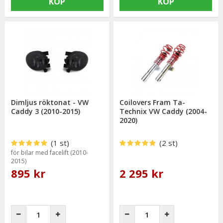
KÖP
KÖP
Dimljus röktonat - VW
Coilovers Fram Ta-
Caddy 3 (2010-2015)
Technix VW Caddy (2004-
2020)
(1 st)
(2 st)
för bilar med facelift (2010-
2015)
895 kr
2 295 kr