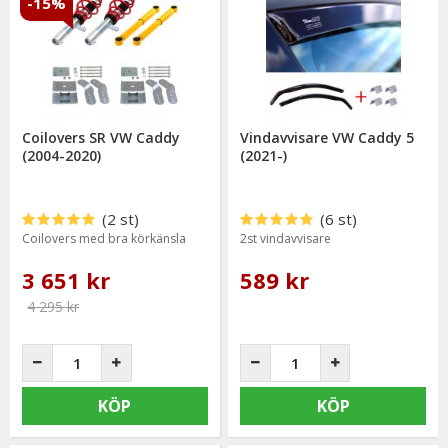
-15%
Coilovers SR VW Caddy
Vindavvisare VW Caddy 5
(2004-2020)
(2021-)
(2 st)
(6 st)
Coilovers med bra körkänsla
2st vindavvisare
3 651 kr
589 kr
4 295 kr
KÖP
KÖP