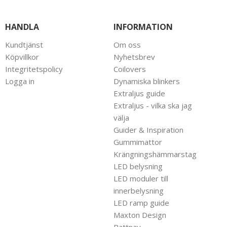
HANDLA
INFORMATION
Kundtjänst
Om oss
Köpvillkor
Nyhetsbrev
Integritetspolicy
Coilovers
Logga in
Dynamiska blinkers
Extraljus guide
Extraljus - vilka ska jag
välja
Guider & Inspiration
Gummimattor
Krängningshämmarstag
LED belysning
LED moduler till
innerbelysning
LED ramp guide
Maxton Design
Rattnav