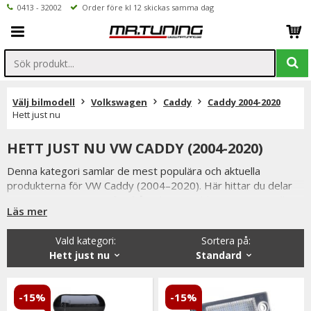
0413 - 32002
Order före kl 12 skickas samma dag
Välj bilmodell
Volkswagen
Caddy
Caddy 2004-2020
Hett just nu
HETT JUST NU VW CADDY (2004-2020)
Denna kategori samlar de mest populära och aktuella
produkterna för VW Caddy (2004–2020). Här hittar du delar
som just nu är extra efterfrågade av Caddy-ägare som vill
Läs mer
uppgradera funktion, utseende eller praktiska egenskaper.
VW Caddy är en mångsidig modell som används både som
Vald kategori:
Sortera på
:
transportbil och personbil. Kombinationen av slitstyrka och
Hett just nu
Standard
flexibilitet gör den populär för både arbetsfordon och mer
personligt anpassade byggen.
-15%
-15%
I sortimentet hittar du allt från belysning och stylingdetaljer till