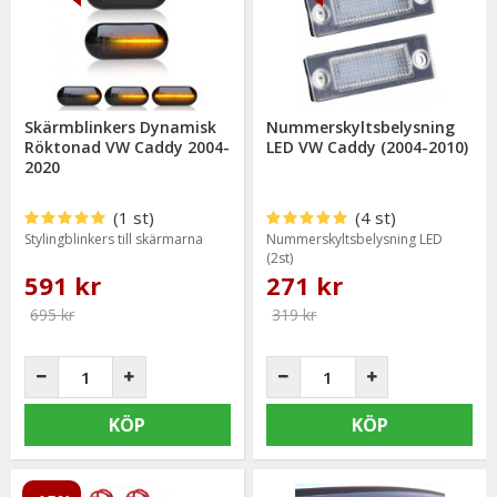
praktiska tillbehör och tekniska uppgraderingar – noggrant
utvalda produkter som passar VW Caddy årsmodell 2004–
2020.
HOS OSS FÅR DU
Skärmblinkers Dynamisk
Nummerskyltsbelysning
Trendande produkter för VW Caddy
Röktonad VW Caddy 2004-
LED VW Caddy (2004-2010)
Delar för både skåpbil och personbilsversion
2020
Styling, belysning och praktiska uppgraderingar
(1 st)
(4 st)
Stylingblinkers till skärmarna
Nummerskyltsbelysning LED
Snabb leverans och personlig support
(2st)
591 kr
271 kr
695 kr
319 kr
KÖP
KÖP