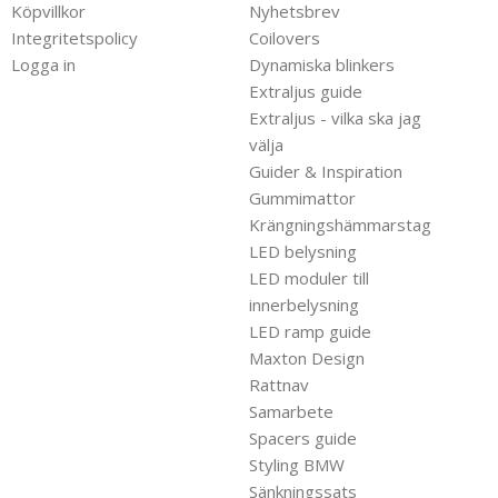
Köpvillkor
Nyhetsbrev
Integritetspolicy
Coilovers
Logga in
Dynamiska blinkers
Extraljus guide
Extraljus - vilka ska jag
välja
Guider & Inspiration
Gummimattor
Krängningshämmarstag
LED belysning
LED moduler till
innerbelysning
LED ramp guide
Maxton Design
Rattnav
Samarbete
Spacers guide
Styling BMW
Sänkningssats