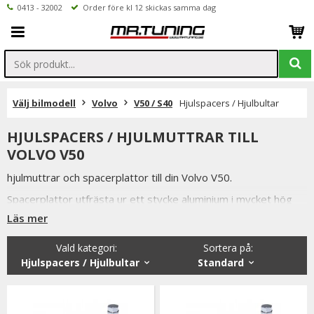
0413 - 32002
Order före kl 12 skickas samma dag
Välj bilmodell
Volvo
V50 / S40
Hjulspacers / Hjulbultar
HJULSPACERS / HJULMUTTRAR TILL
VOLVO V50
hjulmuttrar och spacerplattor till din Volvo V50.
Spacerplattor utfrästa ur ett stycke aluminium i mycket hög
kvalitet.
Läs mer
Alla våra hjulmuttrar, låsbultar och hjulspacers är av högsta
Vald kategori:
Sortera på
:
kvalitet samtidigt som vi håller konkurrenskraftiga priser och
Hjulspacers / Hjulbultar
Standard
snabba leveranser.
Vi lager håller även ett brett sortiment utav andra bildelar till
Volvo V50.