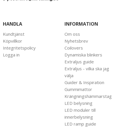
HANDLA
INFORMATION
Kundtjänst
Om oss
Köpvillkor
Nyhetsbrev
Integritetspolicy
Coilovers
Logga in
Dynamiska blinkers
Extraljus guide
Extraljus - vilka ska jag
välja
Guider & Inspiration
Gummimattor
Krängningshämmarstag
LED belysning
LED moduler till
innerbelysning
LED ramp guide