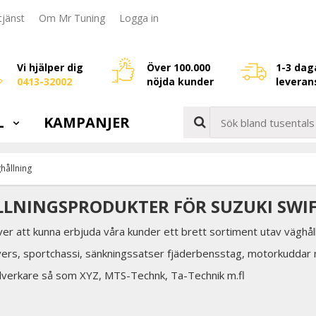
jänst
Om Mr Tuning
Logga in
Vi hjälper dig
Över 100.000
1-3 dag
0413-32002
nöjda kunder
leveran
L
KAMPANJER
hållning
LNINGSPRODUKTER FÖR SUZUKI SWI
över att kunna erbjuda våra kunder ett brett sortiment utav väghålln
vers, sportchassi, sänkningssatser fjäderbensstag, motorkuddar
illverkare så som XYZ, MTS-Technk, Ta-Technik m.fl