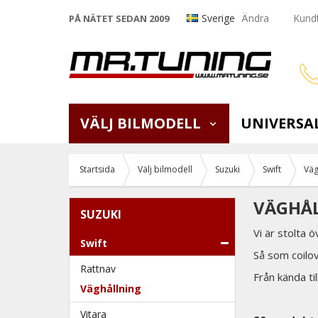
Sverige
Ändra
Kundt
PÅ NÄTET SEDAN 2009
VÄLJ BILMODELL
UNIVERSA
Startsida
Välj bilmodell
Suzuki
Swift
Väg
VÄGHÅL
SUZUKI
Vi är stolta 
Swift
Så som coilo
Rattnav
Från kända t
Väghållning
Vitara