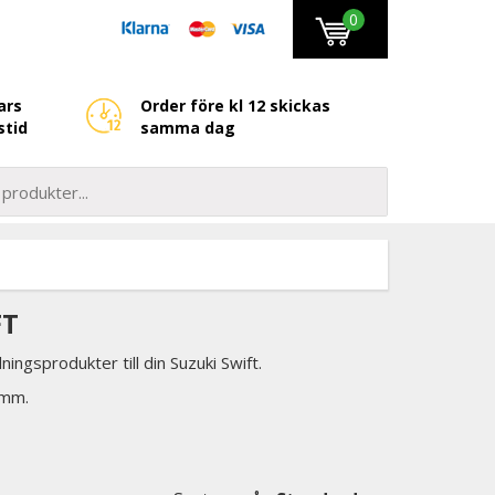
0
ars
Order före kl 12 skickas
stid
samma dag
FT
ingsprodukter till din Suzuki Swift.
 mm.