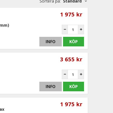
Sortera på
:
Standard
1 975 kr
30mm)
INFO
KÖP
3 655 kr
INFO
KÖP
1 975 kr
ax