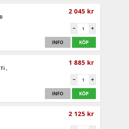
2 045 kr
10
INFO
KÖP
1 885 kr
Ti ,
INFO
KÖP
2 125 kr