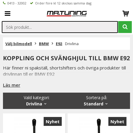
0413 - 32002
Order före kl 12 skickas samma dag
Välj bilmodell
BMW
E92
Drivlina
KOPPLING OCH SVÄNGHJUL TILL BMW E92
Här finner ni spakställ, shortshifters och övriga produkter till
drivlinnan till er BMW E92
Läs mer
Vald kategori:
Sortera på
:
Drivlina
Standard
Nyhet
Nyhet