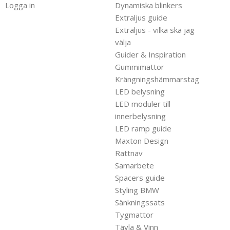
Logga in
Dynamiska blinkers
Extraljus guide
Extraljus - vilka ska jag
välja
Guider & Inspiration
Gummimattor
Krängningshämmarstag
LED belysning
LED moduler till
innerbelysning
LED ramp guide
Maxton Design
Rattnav
Samarbete
Spacers guide
Styling BMW
Sänkningssats
Tygmattor
Tävla & Vinn