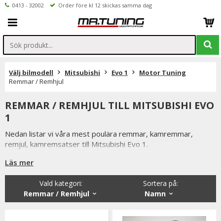
0413 - 32002
Order före kl 12 skickas samma dag
Välj bilmodell
Mitsubishi
Evo 1
Motor Tuning
Remmar / Remhjul
REMMAR / REMHJUL TILL MITSUBISHI EVO
1
Nedan listar vi våra mest poulära remmar, kamremmar,
remjul, kamremsatser till Mitsubishi Evo 1.
Beställer du före klockan 12 skickas ordern samma dag.
Läs mer
Vi på Mr Tuning har själva ett stort intresse för bilstyling &
biltuning, därför vet vi att de produkter vi erbjuder håller
Vald kategori:
Sortera på
:
måttet då vi aldrig skulle erbjuda någonting vi själva inte skulle
Remmar / Remhjul
Namn
välja att använda.
Är du tveksamt på vilken variant du ska välja är du alltid