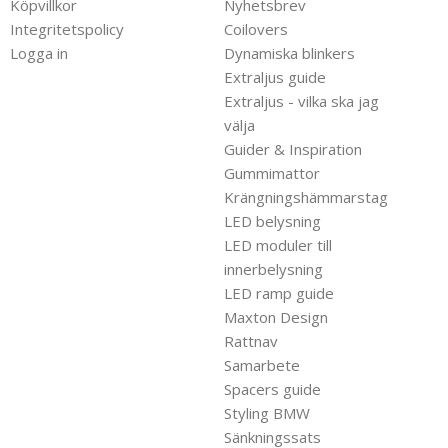
Köpvillkor
Nyhetsbrev
Integritetspolicy
Coilovers
Logga in
Dynamiska blinkers
Extraljus guide
Extraljus - vilka ska jag
välja
Guider & Inspiration
Gummimattor
Krängningshämmarstag
LED belysning
LED moduler till
innerbelysning
LED ramp guide
Maxton Design
Rattnav
Samarbete
Spacers guide
Styling BMW
Sänkningssats