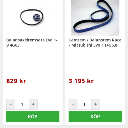
välkommen att kontakta oss för rådgivning.
Balansaxelremsats Evo 1-
Kamrem / Balansrem Race
9 4G63
- Mitsubishi Evo 1 (4G63)
829 kr
3 195 kr
KÖP
KÖP