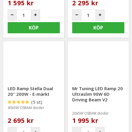
1 595 kr
2 295 kr
KÖP
KÖP
LED Ramp Stella Dual
Mr Tuning LED Ramp 20
20" 200W - E-märkt
Ultraslim 90W 6D
Driving Beam V2
(5 st)
40x5W OSRAM dioder
20x5W OSRAM dioder
2 695 kr
1 995 kr