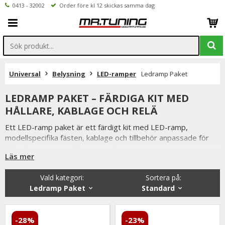
0413 - 32002
Order före kl 12 skickas samma dag
Universal
Belysning
LED-ramper
Ledramp Paket
LEDRAMP PAKET – FÄRDIGA KIT MED
HÅLLARE, KABLAGE OCH RELÄ
Ett LED-ramp paket är ett färdigt kit med LED-ramp,
modellspecifika fästen, kablage och tillbehör anpassade för
både funktion och hållbarhet. Syftet är att kunden ska kunna
Läs mer
montera en ramp utan tekniskt krångel eller risk för felkoder.
På Mr Tuning erbjuder vi paket som är testade för nordiskt
Vald kategori:
Sortera på
:
klimat och som gör installationen enkel oavsett fordonstyp.
Ledramp Paket
Standard
Du får ett brett utbud, smarta monteringslösningar,
kompletta kablage och snabb svensk support när du behöver
råd.
-28%
-23%