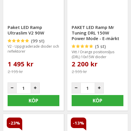
Paket LED Ramp
PAKET LED Ramp Mr
Ultraslim V2 90W
Tuning DRL 150W
Power Mode - E-märkt
(99 st)
(5 st)
V2 - Uppgraderade dioder och
reflektorer
Vitt / Orange positionsljus
(DRL) 10x15W dioder
1 495 kr
2 200 kr
2 195 kr
2 595 kr
KÖP
KÖP
-23%
-13%