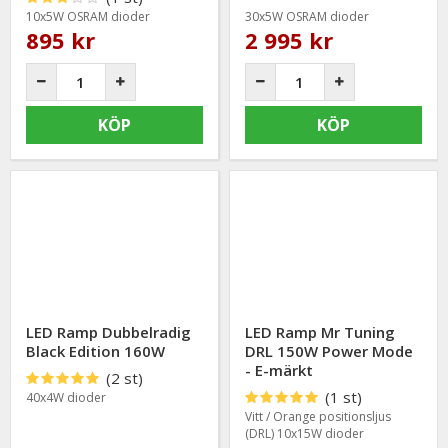
10x5W OSRAM dioder
30x5W OSRAM dioder
895 kr
2 995 kr
KÖP
KÖP
LED Ramp Dubbelradig
LED Ramp Mr Tuning
Black Edition 160W
DRL 150W Power Mode
- E-märkt
(2 st)
(1 st)
40x4W dioder
Vitt / Orange positionsljus
(DRL) 10x15W dioder