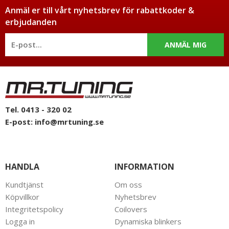
Anmäl er till vårt nyhetsbrev för rabattkoder &
erbjudanden
ANMÄL MIG
Tel. 0413 - 320 02
E-post:
info@mrtuning.se
HANDLA
INFORMATION
Kundtjänst
Om oss
Köpvillkor
Nyhetsbrev
Integritetspolicy
Coilovers
Logga in
Dynamiska blinkers