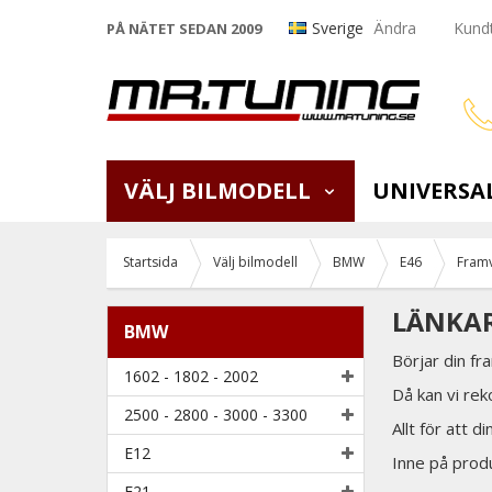
Sverige
Ändra
Kundt
PÅ NÄTET SEDAN 2009
VÄLJ BILMODELL
UNIVERSA
Startsida
Välj bilmodell
BMW
E46
Fram
LÄNKAR
BMW
Börjar din f
1602 - 1802 - 2002
Då kan vi rek
2500 - 2800 - 3000 - 3300
Allt för att d
E12
Inne på produk
E21