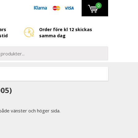
0
ars
Order före kl 12 skickas
stid
samma dag
05)
l både vänster och höger sida.