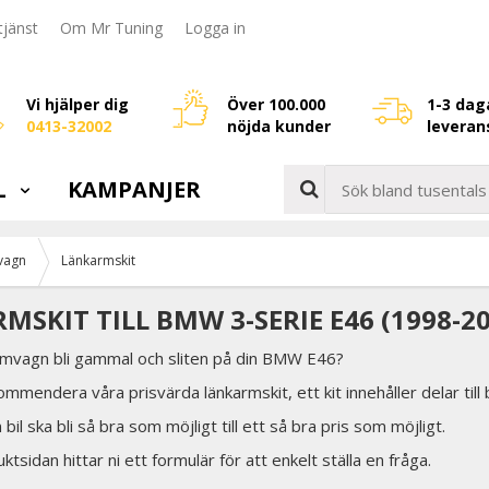
jänst
Om Mr Tuning
Logga in
Vi hjälper dig
Över 100.000
1-3 dag
0413-32002
nöjda kunder
leveran
L
KAMPANJER
vagn
Länkarmskit
MSKIT TILL BMW 3-SERIE E46 (1998-20
ramvagn bli gammal och sliten på din BMW E46?
ommendera våra prisvärda länkarmskit, ett kit innehåller delar til
in bil ska bli så bra som möjligt till ett så bra pris som möjligt.
tsidan hittar ni ett formulär för att enkelt ställa en fråga.