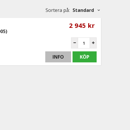
Sortera på
:
Standard
2 945 kr
05)
INFO
KÖP