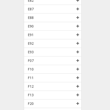
E82
E87
E88
E90
E91
E92
E93
F07
F10
F11
F12
F13
F20