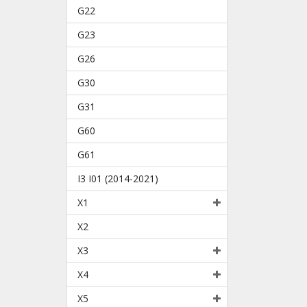
G22
G23
G26
G30
G31
G60
G61
I3 I01 (2014-2021)
X1
X2
X3
X4
X5