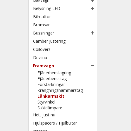
Bakvagn
Belysning LED
Bilmattor
Bromsar
Bussningar
Camber justering
Coilovers
Drivlina
Framvagn
Fjäderbenslagring
Fjäderbensstag
Förstärkningar
Krängningshämmarstag
Länkarmskit
Styrvinkel
Stötdämpare
Hett just nu
Hjulspacers / Hjulbultar