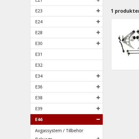
1
produkte
E23
E24
E28
E30
E31
E32
E34
E36
E38
E39
E46
Avgassystem / Tillbehör