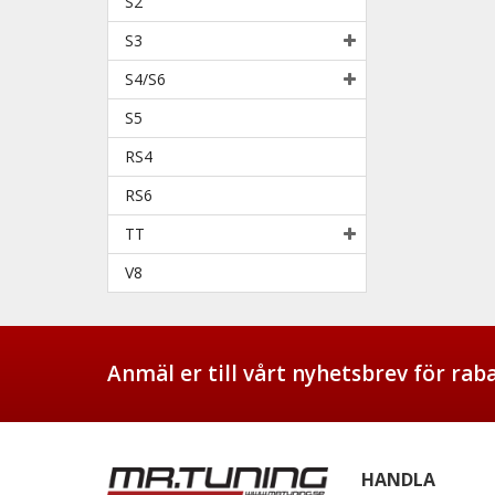
S2
S3
S4/S6
S5
RS4
RS6
TT
V8
Anmäl er till vårt nyhetsbrev för ra
HANDLA