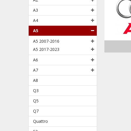
A3
A4
A5
A5 2007-2016
A5 2017-2023
A6
A7
A8
Q3
Q5
Q7
Quattro