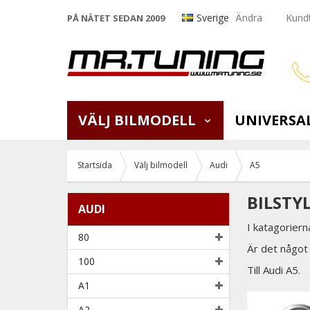
Sverige
Ändra
Kundt
PÅ NÄTET SEDAN 2009
VÄLJ BILMODELL
UNIVERSA
Startsida
Välj bilmodell
Audi
A5
BILSTY
AUDI
I katagoriern
80
Är det något 
100
Till Audi A5.
A1
A2