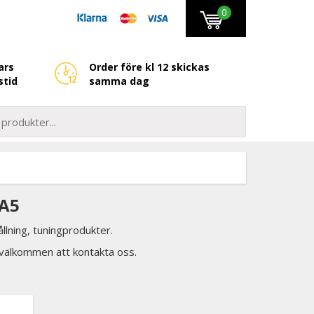
0
ars
Order före kl 12 skickas
stid
samma dag
 A5
llning, tuningprodukter.
d välkommen att kontakta oss.