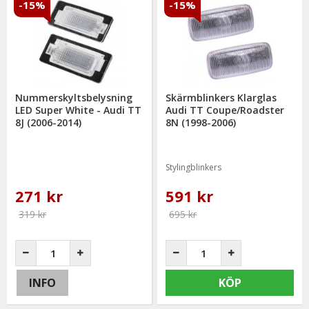
-15%
-15%
Nummerskyltsbelysning
Skärmblinkers Klarglas
LED Super White - Audi TT
Audi TT Coupe/Roadster
8J (2006-2014)
8N (1998-2006)
Stylingblinkers
271 kr
591 kr
319 kr
695 kr
INFO
KÖP