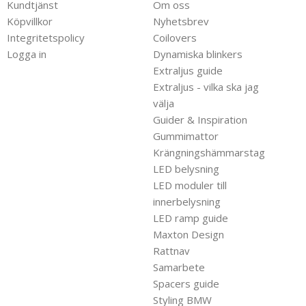
Kundtjänst
Om oss
Köpvillkor
Nyhetsbrev
Integritetspolicy
Coilovers
Logga in
Dynamiska blinkers
Extraljus guide
Extraljus - vilka ska jag
välja
Guider & Inspiration
Gummimattor
Krängningshämmarstag
LED belysning
LED moduler till
innerbelysning
LED ramp guide
Maxton Design
Rattnav
Samarbete
Spacers guide
Styling BMW