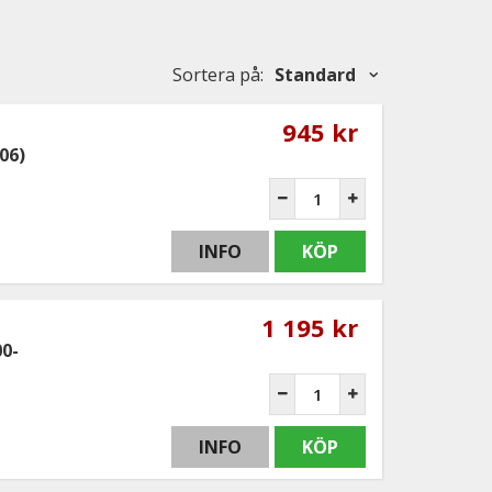
Sortera på
:
Standard
945 kr
06)
INFO
KÖP
1 195 kr
0-
INFO
KÖP