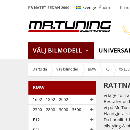
Sverige
Ändra
Kundt
PÅ NÄTET SEDAN 2009
VÄLJ BILMODELL
UNIVERSA
Startsida
Välj bilmodell
BMW
X5
X5 E53
RATTNA
BMW
Vi lagerför 
1602 - 1802 - 2002
Beställer du 
Vi på Mr Tunin
2500 - 2800 - 3000 - 3300
Handgjuta rat
Du har alltid
E12
bilstyling & 
E21