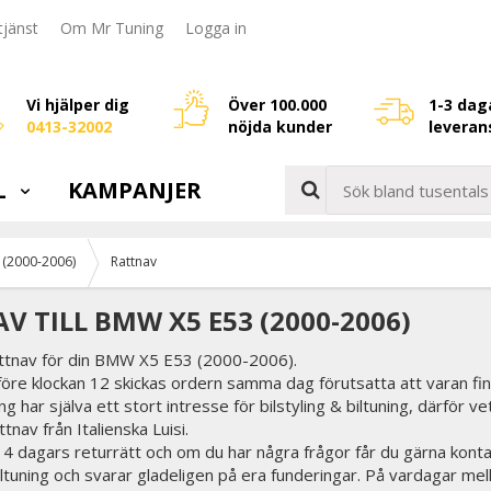
jänst
Om Mr Tuning
Logga in
Vi hjälper dig
Över 100.000
1-3 dag
0413-32002
nöjda kunder
leveran
L
KAMPANJER
 (2000-2006)
Rattnav
V TILL BMW X5 E53 (2000-2006)
rattnav för din BMW X5 E53 (2000-2006).
före klockan 12 skickas ordern samma dag förutsatta att varan fin
g har själva ett stort intresse för bilstyling & biltuning, därför v
tnav från Italienska Luisi.
 14 dagars returrätt och om du har några frågor får du gärna konta
biltuning och svarar gladeligen på era funderingar. På vardagar mel