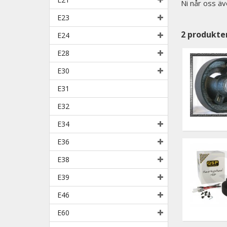
Ni når oss äv
E23
2
produkte
E24
E28
E30
E31
E32
E34
E36
E38
E39
E46
E60