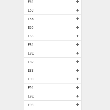
E61
E63
E64
E65
E66
E81
E82
E87
E88
E90
E91
E92
E93