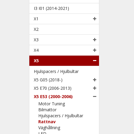
I3 I01 (2014-2021)
X1
X2
X3
X4
X5
Hjulspacers / Hjulbultar
X5 G05 (2018-)
X5 E70 (2006-2013)
X5 E53 (2000-2006)
Motor Tuning
Bilmattor
Hjulspacers / Hjulbultar
Rattnav
Väghållning
LED