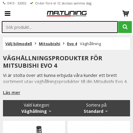
0413 - 32002
Order före kl 12 skickas samma dag
Välj bilmodell
Mitsubishi
Evo 4
Väghållning
VÄGHÅLLNINGSPRODUKTER FÖR
MITSUBISHI EVO 4
Vi är stolta över att kunna erbjuda våra kunder ett brett
sortiment utav väghållningsprodukter till din Mitsubishi Evo 4.
Så som coilovers, sportchassi, sänkningssatser
Läs mer
fjäderbensstag, motorkuddar mm.
Vald kategori:
Sortera på
:
Från kända tillverkare så som XYZ, MTS-Technk, Ta-Technik
Väghållning
Standard
m.fl