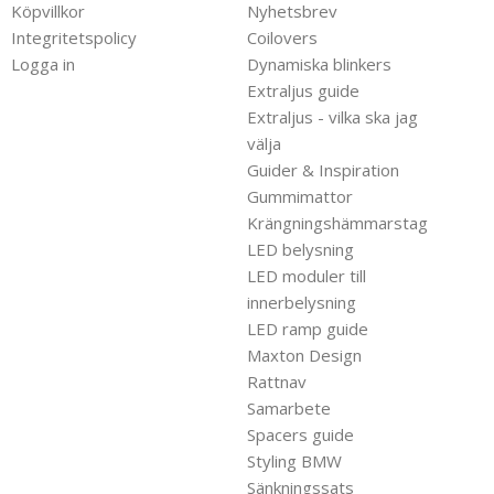
Köpvillkor
Nyhetsbrev
Integritetspolicy
Coilovers
Logga in
Dynamiska blinkers
Extraljus guide
Extraljus - vilka ska jag
välja
Guider & Inspiration
Gummimattor
Krängningshämmarstag
LED belysning
LED moduler till
innerbelysning
LED ramp guide
Maxton Design
Rattnav
Samarbete
Spacers guide
Styling BMW
Sänkningssats