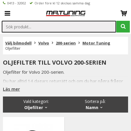
0413 - 32002
Order före kl 12 skickas samma dag
Välj bilmodell
Volvo
200-serien
Motor Tuning
Oljefilter
OLJEFILTER TILL VOLVO 200-SERIEN
Oljefilter för Volvo 200-serien.
Du har alltid 14 dagars returrätt och om du har några frågor
får du gärna kontakta oss då vi själva har ett brinnande
Läs mer
intresse för bilstyling & biltuning och svarar gladeligen på era
funderingar. På vardagar mellan 09 - 16 kan ni nå oss via
Vald kategori:
Sortera på
:
telefon: 0413-32002. Ni når oss även via
Oljefilter
Namn
mail: info@mrtuning.se