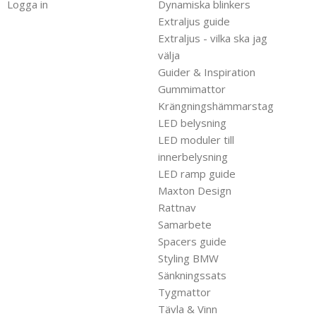
Logga in
Dynamiska blinkers
Extraljus guide
Extraljus - vilka ska jag
välja
Guider & Inspiration
Gummimattor
Krängningshämmarstag
LED belysning
LED moduler till
innerbelysning
LED ramp guide
Maxton Design
Rattnav
Samarbete
Spacers guide
Styling BMW
Sänkningssats
Tygmattor
Tävla & Vinn