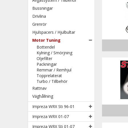
Avgassystem / Tillbehör
Bussningar
Drivlina
Grenrör
Hjulspacers / Hjulbultar
Motor Tuning
Bottendel
Kylning / Smörjning
Oljefilter
Packningar
Remmar / Remhjul
Topprelaterat
Turbo / Tillbehör
Rattnav
Väghållning
Impreza WRX Sti 96-01
Impreza WRX 01-07
Impreza WRX Sti 01-07