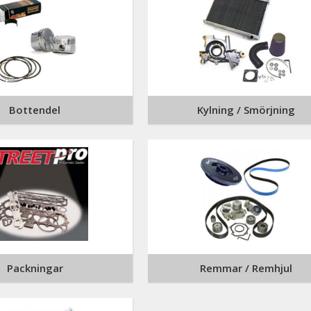
Bottendel
Kylning / Smörjning
Packningar
Remmar / Remhjul