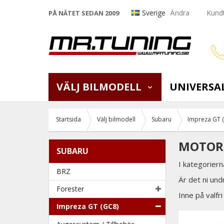
Sverige
Ändra
Kundt
PÅ NÄTET SEDAN 2009
VÄLJ BILMODELL
UNIVERSA
Startsida
Välj bilmodell
Subaru
Impreza GT 
MOTOR 
SUBARU
I kategoriern
BRZ
Är det ni und
Forester
Inne på valfri
Impreza GT (GC8)