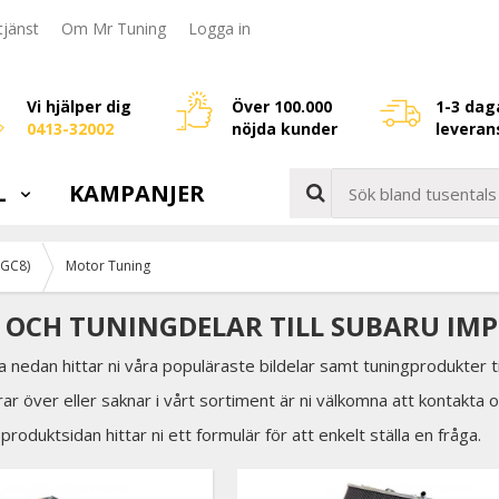
jänst
Om Mr Tuning
Logga in
Vi hjälper dig
Över 100.000
1-3 dag
0413-32002
nöjda kunder
leveran
L
KAMPANJER
(GC8)
Motor Tuning
OCH TUNINGDELAR TILL SUBARU IMPR
a nedan hittar ni våra populäraste bildelar samt tuningprodukter 
rar över eller saknar i vårt sortiment är ni välkomna att kontakta o
 produktsidan hittar ni ett formulär för att enkelt ställa en fråga.