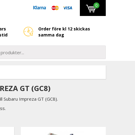
0
ars
Order före kl 12 skickas
stid
samma dag
EZA GT (GC8)
till Subaru Impreza GT (GC8).
ss.