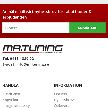
Anmäl er till vårt nyhetsbrev för rabattkoder &
erbjudanden
ANMÄL MIG
Tel. 0413 - 320 02
E-post:
info@mrtuning.se
HANDLA
INFORMATION
Kundtjänst
Om oss
Köpvillkor
Nyhetsbrev
Integritetspolicy
Coilovers