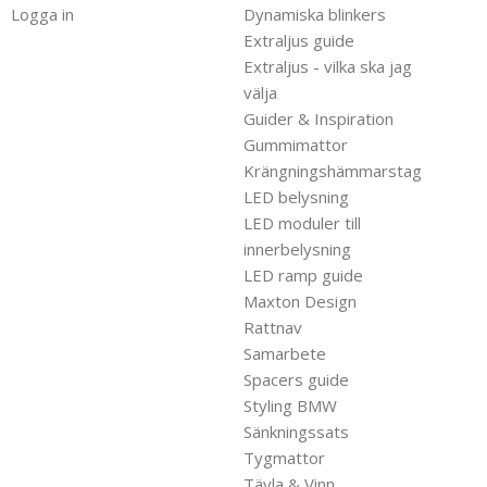
Logga in
Dynamiska blinkers
Extraljus guide
Extraljus - vilka ska jag
välja
Guider & Inspiration
Gummimattor
Krängningshämmarstag
LED belysning
LED moduler till
innerbelysning
LED ramp guide
Maxton Design
Rattnav
Samarbete
Spacers guide
Styling BMW
Sänkningssats
Tygmattor
Tävla & Vinn