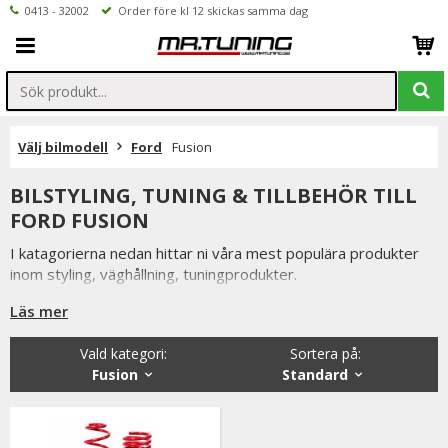
0413 - 32002
Order före kl 12 skickas samma dag
Välj bilmodell
Ford
Fusion
BILSTYLING, TUNING & TILLBEHÖR TILL
FORD FUSION
I katagorierna nedan hittar ni våra mest populära produkter
inom styling, väghållning, tuningprodukter.
Är det något som du funderar över eller inte hittar i vårt
Läs mer
sortiment är du alltid välkommen att kontakta oss.
Vald kategori:
Sortera på
:
Till Ford Fusion.
Fusion
Standard