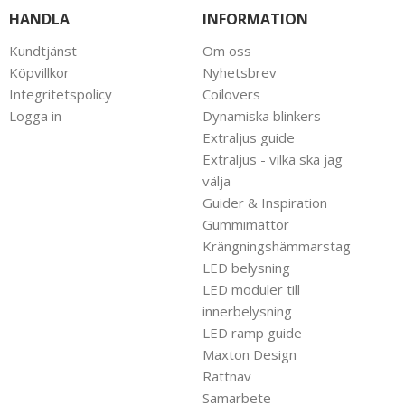
HANDLA
INFORMATION
Kundtjänst
Om oss
Köpvillkor
Nyhetsbrev
Integritetspolicy
Coilovers
Logga in
Dynamiska blinkers
Extraljus guide
Extraljus - vilka ska jag
välja
Guider & Inspiration
Gummimattor
Krängningshämmarstag
LED belysning
LED moduler till
innerbelysning
LED ramp guide
Maxton Design
Rattnav
Samarbete