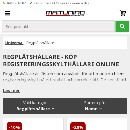
0413 - 32002
Order före kl 12 skickas samma dag
Universal
Regplåtshållare
REGPLÅTSHÅLLARE - KÖP
REGISTRERINGSSKYLTHÅLLARE ONLINE
Regplåtshållare är fästen som används för att montera bilens
registreringsskylt på ett stabilt och korrekt sätt. De ser till att
regplåten sitter säkert, rakt och enligt bilens utformning –
Läs mer
både fram och bak.
En regplåtshållare fyller både en praktisk och estetisk
Vald kategori:
Sortera på
:
funktion. Förutom att hålla registreringsskylten på plats bidrar
Regplåtshållare
Namn
den till ett renare utseende och kan anpassas efter bilens stil,
oavsett om du kör original eller vill ge bilen ett sportigare
uttryck.
-10%
-20%