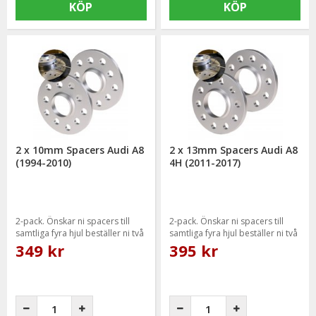
KÖP
KÖP
2 x 10mm Spacers Audi A8
2 x 13mm Spacers Audi A8
(1994-2010)
4H (2011-2017)
2-pack. Önskar ni spacers till
2-pack. Önskar ni spacers till
samtliga fyra hjul beställer ni två
samtliga fyra hjul beställer ni två
paket.
paket.
349 kr
395 kr