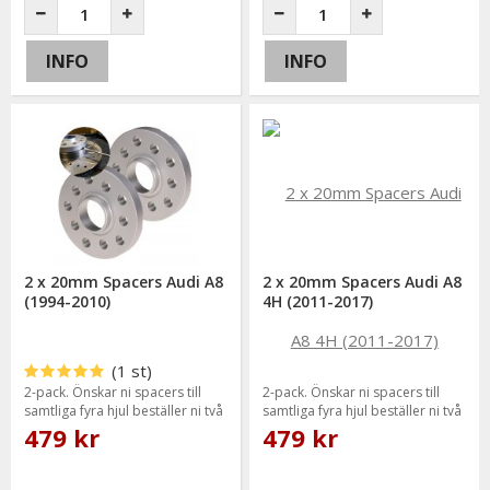
INFO
INFO
2 x 20mm Spacers Audi A8
2 x 20mm Spacers Audi A8
(1994-2010)
4H (2011-2017)
(1 st)
2-pack. Önskar ni spacers till
2-pack. Önskar ni spacers till
samtliga fyra hjul beställer ni två
samtliga fyra hjul beställer ni två
paket.
paket.
479 kr
479 kr