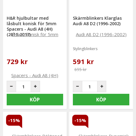
H&R hjulbultar med
Skärmblinkers Klarglas
låsbult konisk för 5mm
Audi A8 D2 (1996-2002)
Spacers - Audi A8 (4H)
(2011-2017)
Stylingblinkers
729 kr
591 kr
695 kr
KÖP
KÖP
-15%
-15%