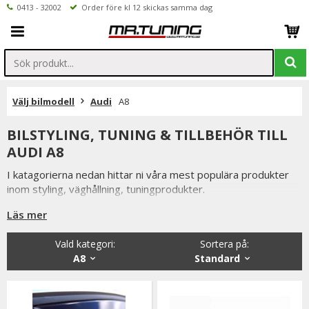
0413 - 32002
Order före kl 12 skickas samma dag
Välj bilmodell
Audi
A8
BILSTYLING, TUNING & TILLBEHÖR TILL
AUDI A8
I katagorierna nedan hittar ni våra mest populära produkter
inom styling, väghållning, tuningprodukter.
Är det något som du funderar över eller inte hittar i vårt
Läs mer
sortiment är du alltid välkommen att kontakta oss.
Vald kategori:
Sortera på
:
Till Audi A8.
A8
Standard