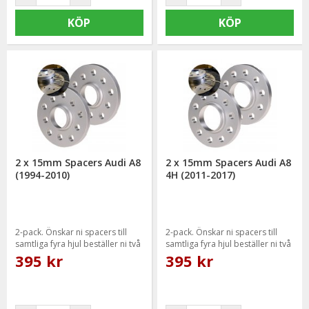
KÖP
KÖP
2 x 15mm Spacers Audi A8
2 x 15mm Spacers Audi A8
(1994-2010)
4H (2011-2017)
2-pack. Önskar ni spacers till
2-pack. Önskar ni spacers till
samtliga fyra hjul beställer ni två
samtliga fyra hjul beställer ni två
paket.
paket.
395 kr
395 kr