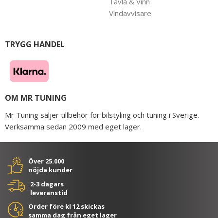
Tävla & Vinn
Vindavvisare
TRYGG HANDEL
OM MR TUNING
Mr Tuning säljer tillbehör för bilstyling och tuning i Sverige.
Verksamma sedan 2009 med eget lager.
Över 25.000
nöjda kunder
2-3 dagars
leveranstid
Order före kl 12 skickas
samma dag från eget lager