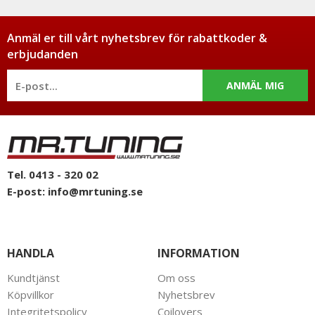
Anmäl er till vårt nyhetsbrev för rabattkoder &
erbjudanden
ANMÄL MIG
Tel. 0413 - 320 02
E-post:
info@mrtuning.se
HANDLA
INFORMATION
Kundtjänst
Om oss
Köpvillkor
Nyhetsbrev
Integritetspolicy
Coilovers