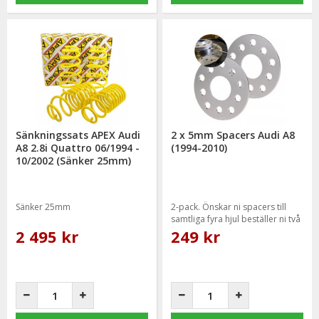
Sänkningssats APEX Audi
2 x 5mm Spacers Audi A8
A8 2.8i Quattro 06/1994 -
(1994-2010)
10/2002 (Sänker 25mm)
Sänker 25mm
2-pack. Önskar ni spacers till
samtliga fyra hjul beställer ni två
paket.
2 495 kr
249 kr