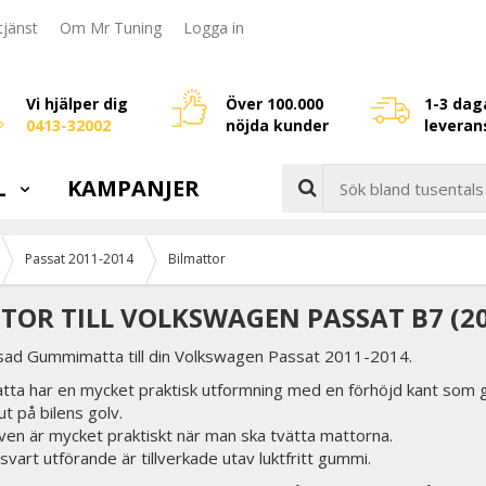
jänst
Om Mr Tuning
Logga in
Vi hjälper dig
Över 100.000
1-3 dag
0413-32002
nöjda kunder
leveran
L
KAMPANJER
Passat 2011-2014
Bilmattor
TOR TILL VOLKSWAGEN PASSAT B7 (20
ad Gummimatta till din Volkswagen Passat 2011-2014.
ta har en mycket praktisk utformning med en förhöjd kant som g
ut på bilens golv.
en är mycket praktiskt när man ska tvätta mattorna.
 svart utförande är tillverkade utav luktfritt gummi.