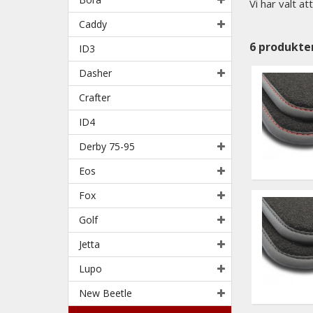
Vi har valt a
Caddy
6
produkte
ID3
Dasher
Crafter
ID4
Derby 75-95
Eos
Fox
Golf
Jetta
Lupo
New Beetle