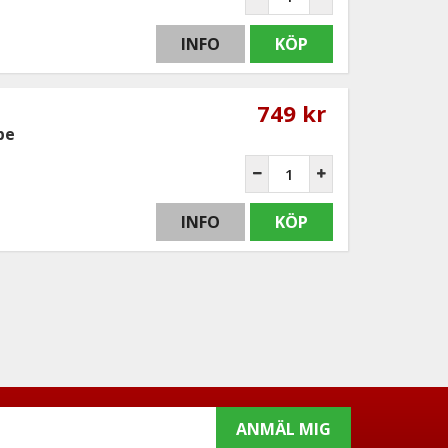
INFO
KÖP
749 kr
pe
INFO
KÖP
ANMÄL MIG