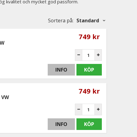
 hög kvalitet och mycket god passform.
Sortera på
:
Standard
749 kr
VW
INFO
KÖP
749 kr
- VW
INFO
KÖP