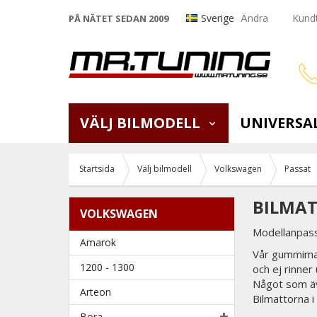
Sverige
Ändra
Kundt
PÅ NÄTET SEDAN 2009
VÄLJ BILMODELL
UNIVERSA
Startsida
Välj bilmodell
Volkswagen
Passat
BILMAT
VOLKSWAGEN
Modellanpass
Amarok
Vår gummimat
1200 - 1300
och ej rinner 
Något som äv
Arteon
Bilmattorna i
Bora