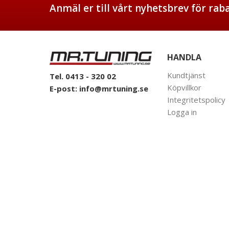
Anmäl er till vårt nyhetsbrev för ra
HANDLA
Kundtjänst
Tel. 0413 - 320 02
Köpvillkor
E-post:
info@mrtuning.se
Integritetspolicy
Logga in