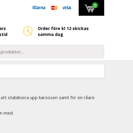
0
ars
Order före kl 12 skickas
stid
samma dag
r att stabilisera upp karossen samt för en råare
en med.