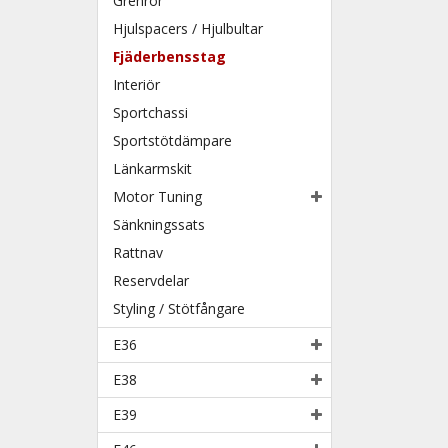
Grenrör
Hjulspacers / Hjulbultar
Fjäderbensstag
Interiör
Sportchassi
Sportstötdämpare
Länkarmskit
Motor Tuning
Sänkningssats
Rattnav
Reservdelar
Styling / Stötfångare
E36
E38
E39