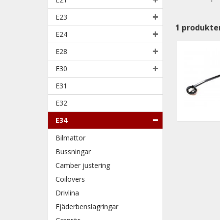
E23
1
produkte
E24
E28
E30
E31
E32
E34
Bilmattor
Bussningar
Camber justering
Coilovers
Drivlina
Fjäderbenslagringar