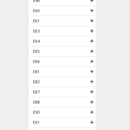
E46
E60
E61
E63
E64
E65
E66
E81
E82
E87
E88
E90
E91