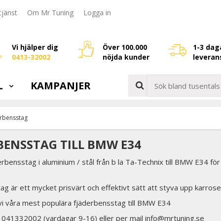
jänst
Om Mr Tuning
Logga in
Vi hjälper dig
Över 100.000
1-3 dag
0413-32002
nöjda kunder
leveran
L
KAMPANJER
rbensstag
BENSSTAG TILL BMW E34
erbensstag i aluminium / stål från b la Ta-Technix till BMW E34 fö
g är ett mycket prisvärt och effektivt sätt att styva upp karros
 vi våra mest populära fjäderbensstag till BMW E34
å 041332002 (vardagar 9-16) eller per mail info@mrtuning.se