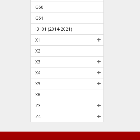
G60
G61
I3 I01 (2014-2021)
X1
X2
X3
X4
X5
X6
Z3
Z4