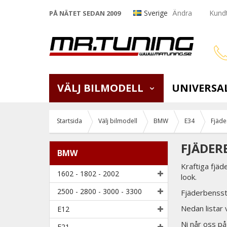
Sverige
Ändra
Kundt
PÅ NÄTET SEDAN 2009
VÄLJ BILMODELL
UNIVERSA
Startsida
Välj bilmodell
BMW
E34
Fjäde
FJÄDER
BMW
Kraftiga fjäd
1602 - 1802 - 2002
look.
2500 - 2800 - 3000 - 3300
Fjäderbenssta
Nedan listar
E12
Ni når oss p
E21