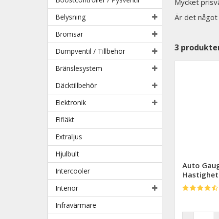
Mycket prisv
Belysning
Är det något 
Bromsar
3
produkte
Dumpventil / Tillbehör
Bränslesystem
Däcktillbehör
Elektronik
Elfläkt
Extraljus
Hjulbult
Auto Gaug
Intercooler
Hastighet
Interiör
Infravärmare