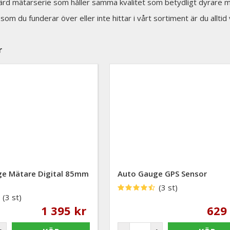
ärd mätarserie som håller samma kvalitet som betydligt dyrare m
som du funderar över eller inte hittar i vårt sortiment är du allti
r
e Mätare Digital 85mm
Auto Gauge GPS Sensor
(3 st)
(3 st)
1 395 kr
629