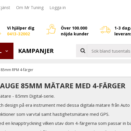
jänst
Om Mr Tuning
Logga in
Vi hjälper dig
Över 100.000
1-3 dag
0413-32002
nöjda kunder
leveran
L
KAMPANJER
85mm RPM 4-färger
AUGE 85MM MÄTARE MED 4-FÄRGER
tare - 85mm Digital-serie.
sch design på era instrument med dessa digitala mätare från Auto
nktioner som varvtal samt hastighetsmätare med GPS.
ed en knapptryckning vilken utav dom 4-färgerna som passar in bäst