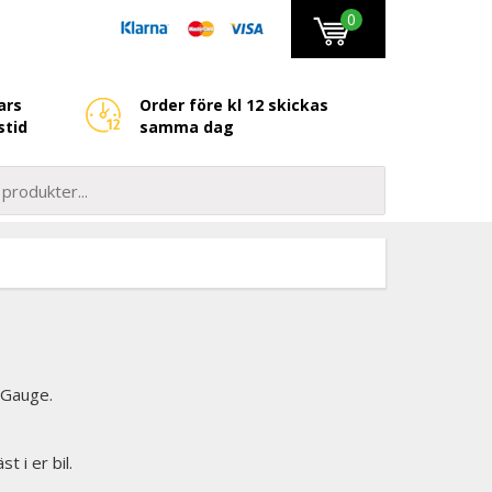
0
ars
Order före kl 12 skickas
stid
samma dag
 Gauge.
 i er bil.