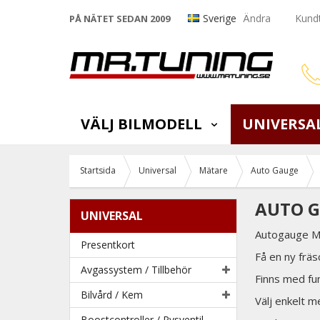
Sverige
Ändra
Kundt
PÅ NÄTET SEDAN 2009
VÄLJ BILMODELL
UNIVERSA
Startsida
Universal
Mätare
Auto Gauge
AUTO G
UNIVERSAL
Autogauge Mä
Presentkort
Få en ny frä
Avgassystem / Tillbehör
Finns med fu
Bilvård / Kem
Välj enkelt m
Boostcontroller / Pysventil