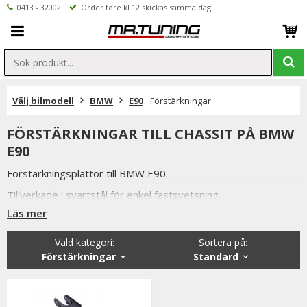
0413 - 32002
Order före kl 12 skickas samma dag
Välj bilmodell
BMW
E90
Förstärkningar
FÖRSTÄRKNINGAR TILL CHASSIT PÅ BMW
E90
Förstärkningsplattor till BMW E90.
Tillverkade i svartstål för enkel fastsvetsning.
Läs mer
Ni når oss på 041332002 (vardagar 9-16) eller per mail
info@mrtuning.se
Vald kategori:
Sortera på
:
Förstärkningar
Standard