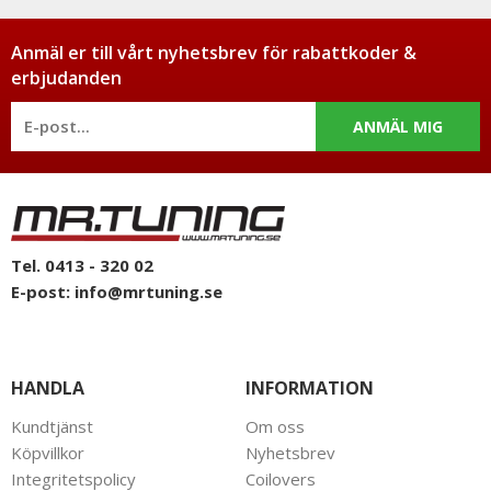
Anmäl er till vårt nyhetsbrev för rabattkoder &
erbjudanden
ANMÄL MIG
Tel. 0413 - 320 02
E-post:
info@mrtuning.se
HANDLA
INFORMATION
Kundtjänst
Om oss
Köpvillkor
Nyhetsbrev
Integritetspolicy
Coilovers