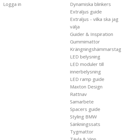
Logga in
Dynamiska blinkers
Extraljus guide
Extraljus - vilka ska jag
välja
Guider & Inspiration
Gummimattor
Krängningshämmarstag
LED belysning
LED moduler till
innerbelysning
LED ramp guide
Maxton Design
Rattnav
Samarbete
Spacers guide
Styling BMW
Sänkningssats
Tygmattor
Tävla & Vinn