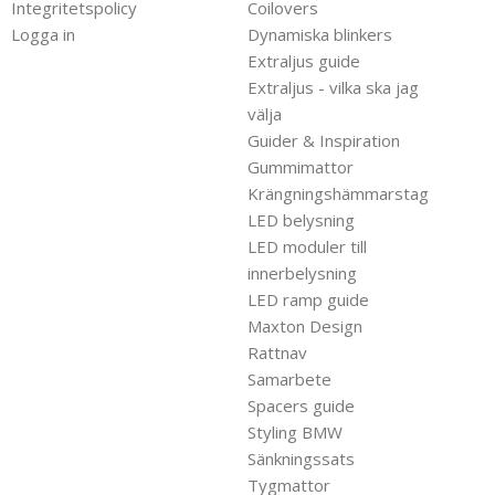
Integritetspolicy
Coilovers
Logga in
Dynamiska blinkers
Extraljus guide
Extraljus - vilka ska jag
välja
Guider & Inspiration
Gummimattor
Krängningshämmarstag
LED belysning
LED moduler till
innerbelysning
LED ramp guide
Maxton Design
Rattnav
Samarbete
Spacers guide
Styling BMW
Sänkningssats
Tygmattor