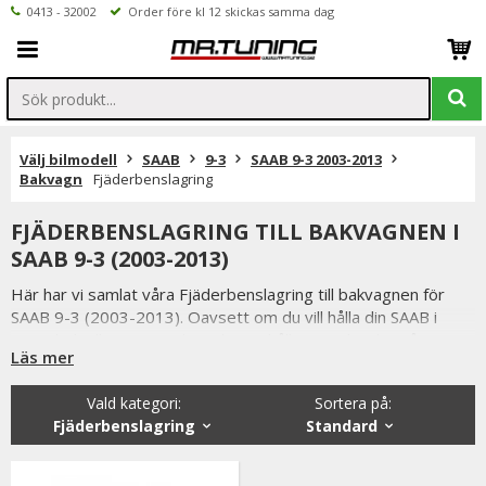
0413 - 32002
Order före kl 12 skickas samma dag
Välj bilmodell
SAAB
9-3
SAAB 9-3 2003-2013
Bakvagn
Fjäderbenslagring
FJÄDERBENSLAGRING TILL BAKVAGNEN I
SAAB 9-3 (2003-2013)
Här har vi samlat våra Fjäderbenslagring till bakvagnen för
SAAB 9-3 (2003-2013). Oavsett om du vill hålla din SAAB i
toppskick eller uppgradera din väghållning, erbjuder vårt
Läs mer
sortiment ett stort urval av bakvagnsprodukter.
Vald kategori:
Sortera på
:
Fjäderbenslagring
Standard