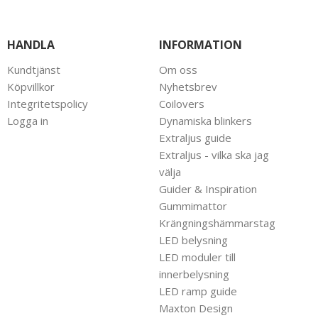
HANDLA
INFORMATION
Kundtjänst
Om oss
Köpvillkor
Nyhetsbrev
Integritetspolicy
Coilovers
Logga in
Dynamiska blinkers
Extraljus guide
Extraljus - vilka ska jag
välja
Guider & Inspiration
Gummimattor
Krängningshämmarstag
LED belysning
LED moduler till
innerbelysning
LED ramp guide
Maxton Design