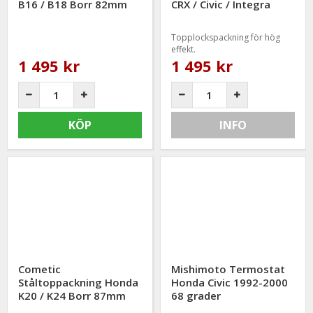
B16 / B18 Borr 82mm
CRX / Civic / Integra
1.0mm tjock
VTEC 81.5mm 1.0mm
tjock
Topplockspackning för hög
effekt.
1 495 kr
1 495 kr
KÖP
INFO
Cometic
Mishimoto Termostat
Ståltoppackning Honda
Honda Civic 1992-2000
K20 / K24 Borr 87mm
68 grader
1.0mm tjock