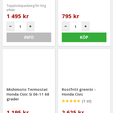
Topplockspackning för hög
effekt.
1 495 kr
795 kr
INFO
KÖP
Mishimoto Termostat
Rostfritt grenrör -
Honda Civic Si 06-11 68
Honda Civic
grader
(1 st)
1 195 kr
2 625 kr