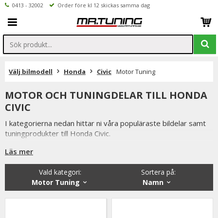
0413 - 32002
Order före kl 12 skickas samma dag
Välj bilmodell
Honda
Civic
Motor Tuning
MOTOR OCH TUNINGDELAR TILL HONDA
CIVIC
I kategorierna nedan hittar ni våra populäraste bildelar samt
tuningprodukter till Honda Civic.
Är det ni undrar över eller saknar i vårt sortiment är ni
Läs mer
välkomna att kontakta oss.
Vald kategori:
Sortera på
:
Inne på valfri produktsidan hittar ni ett formulär för att enkelt
Motor Tuning
Namn
ställa en fråga.