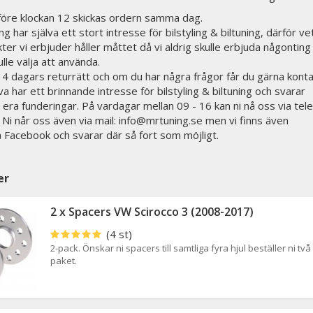
 före klockan 12 skickas ordern samma dag.
g har själva ett stort intresse för bilstyling & biltuning, därför vet
ter vi erbjuder håller måttet då vi aldrig skulle erbjuda någonting 
ulle välja att använda.
 14 dagars returrätt och om du har några frågor får du gärna kont
lva har ett brinnande intresse för bilstyling & biltuning och svarar
 era funderingar. På vardagar mellan 09 - 16 kan ni nå oss via tele
i når oss även via mail: info@mrtuning.se men vi finns även
på Facebook och svarar där så fort som möjligt.
er
2 x Spacers VW Scirocco 3 (2008-2017)
(4 st)
2-pack. Önskar ni spacers till samtliga fyra hjul beställer ni två
paket.