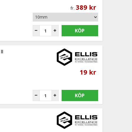
389 kr
fr.
KÖP
II
19 kr
KÖP