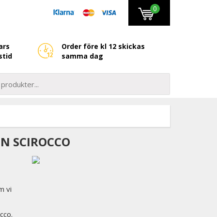
0
ars
Order före kl 12 skickas
stid
samma dag
EN SCIROCCO
m vi
cco.