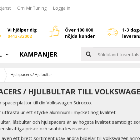
jänst
Om Mr Tuning
Logga in
Vi hjälper dig
Över 100.000
1-3 dag
0413-32002
nöjda kunder
leveran
L
KAMPANJER
o
Hjulspacers / Hjulbultar
ACERS / HJULBULTAR TILL VOLKSWAG
h spacerplattor till din Volkswagen Scirocco.
 utfrästa ur ett stycke aluminium i mycket hög kvalitet.
lbultar, låsbultar och hjulspacers är av högsta kvalitet samtidigt so
renskraftiga priser och snabba leveranser.
er även ett brett sortiment utav andra bildelar till Volkswagen Sciro