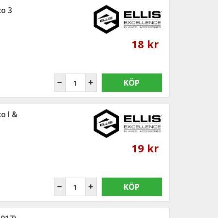
co 3
18 kr
KÖP
o I &
19 kr
KÖP