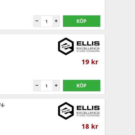
KÖP
19 kr
KÖP
74-
18 kr