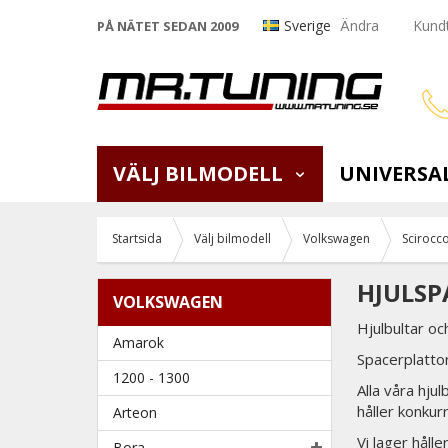
Sverige
Ändra
Kundt
PÅ NÄTET SEDAN 2009
VÄLJ BILMODELL
UNIVERSA
Startsida
Välj bilmodell
Volkswagen
Scirocc
HJULSP
VOLKSWAGEN
Hjulbultar oc
Amarok
Spacerplattor
1200 - 1300
Alla våra hju
håller konkur
Arteon
Vi lager håll
Bora