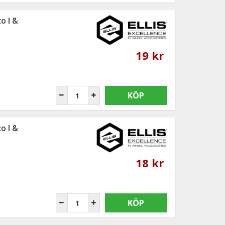
o I &
19 kr
KÖP
o I &
18 kr
KÖP