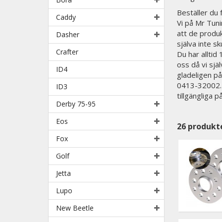
Beställer du
Caddy
Vi på Mr Tunin
att de produk
Dasher
själva inte sk
Crafter
Du har alltid
oss då vi sjä
ID4
gladeligen på
0413-32002. N
ID3
tillgängliga 
Derby 75-95
Eos
26
produkt
Fox
Golf
Jetta
Lupo
New Beetle