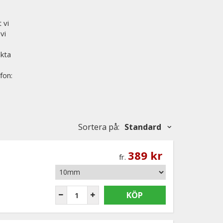
 vi
vi
akta
fon:
Sortera på
:
Standard
389 kr
fr.
KÖP