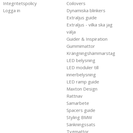
Integritetspolicy
Coilovers
Logga in
Dynamiska blinkers
Extraljus guide
Extraljus - vilka ska jag
välja
Guider & Inspiration
Gummimattor
Krängningshämmarstag
LED belysning
LED moduler till
innerbelysning
LED ramp guide
Maxton Design
Rattnav
Samarbete
Spacers guide
Styling BMW
Sänkningssats
Tygmattor