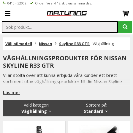
0413 - 32002
Order före kl 12 skickas samma dag
Välj bilmodell
Nissan
Skyline R33 GTR
Väghållning
VÄGHÅLLNINGSPRODUKTER FÖR NISSAN
SKYLINE R33 GTR
Vi är stolta över att kunna erbjuda våra kunder ett brett
sortiment utav väghållningsprodukter till din Nissan Skyline
R33 GTR.
Läs mer
Så som coilovers, sportchassi, sänkningssatser
fjäderbensstag, motorkuddar mm.
Vald kategori:
Sortera på
:
Väghållning
Standard
Från kända tillverkare så som XYZ, MTS-Technk, Ta-Technik
m.fl