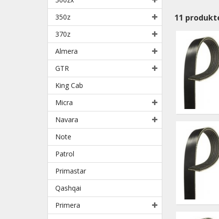
350z
11
produkt
370z
Almera
GTR
King Cab
Micra
Navara
Note
Patrol
Primastar
Qashqai
Primera