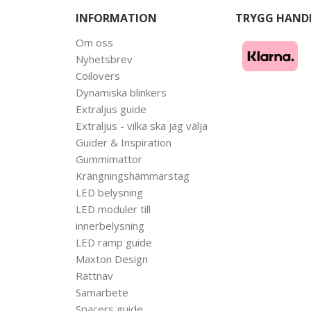
INFORMATION
TRYGG HAND
Om oss
Nyhetsbrev
Coilovers
Dynamiska blinkers
Extraljus guide
Extraljus - vilka ska jag välja
Guider & Inspiration
Gummimattor
Krängningshämmarstag
LED belysning
LED moduler till
innerbelysning
LED ramp guide
Maxton Design
Rattnav
Samarbete
Spacers guide