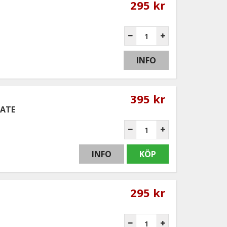
295 kr
INFO
395 kr
GATE
INFO
KÖP
295 kr