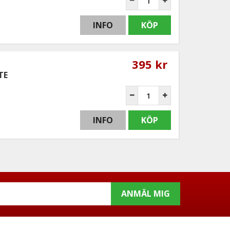
INFO
KÖP
395 kr
TE
INFO
KÖP
ANMÄL MIG