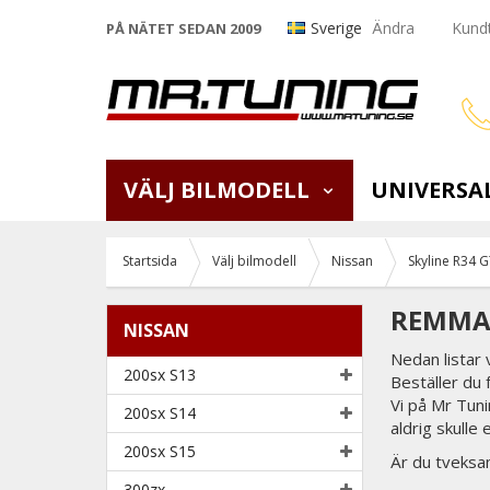
Sverige
Ändra
Kundt
PÅ NÄTET SEDAN 2009
VÄLJ BILMODELL
UNIVERSA
Startsida
Välj bilmodell
Nissan
Skyline R34 
REMMAR
NISSAN
Nedan listar
200sx S13
Beställer du
Vi på Mr Tunin
200sx S14
aldrig skulle 
200sx S15
Är du tveksam
300zx