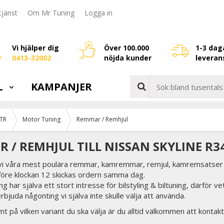
jänst
Om Mr Tuning
Logga in
Vi hjälper dig
Över 100.000
1-3 dag
0413-32002
nöjda kunder
leveran
L
KAMPANJER
GTR
Motor Tuning
Remmar / Remhjul
 / REMHJUL TILL NISSAN SKYLINE R3
 vi våra mest poulära remmar, kamremmar, remjul, kamremsatser t
 före klockan 12 skickas ordern samma dag.
g har själva ett stort intresse för bilstyling & biltuning, därför v
erbjuda någonting vi själva inte skulle välja att använda.
t på vilken variant du ska välja är du alltid välkommen att kontakt