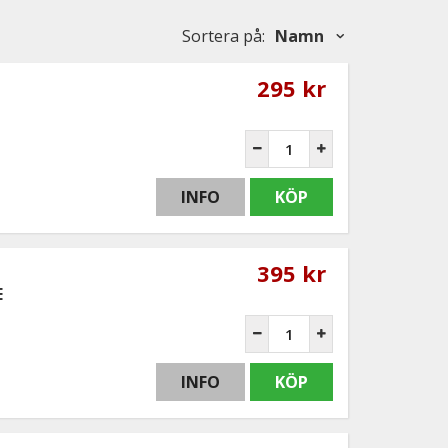
Sortera på
:
Namn
295 kr
INFO
KÖP
395 kr
E
INFO
KÖP