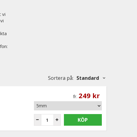
 vi
vi
akta
fon:
Sortera på
:
Standard
249 kr
fr.
KÖP