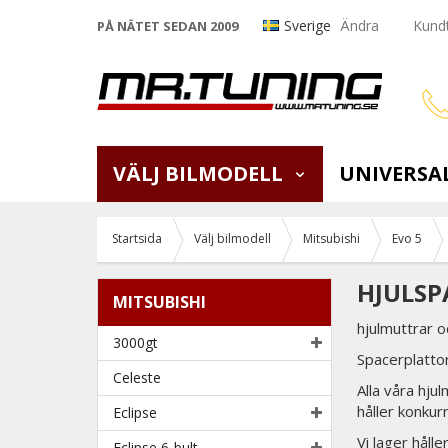
Sverige
Ändra
Kundt
PÅ NÄTET SEDAN 2009
VÄLJ BILMODELL
UNIVERSA
Startsida
Välj bilmodell
Mitsubishi
Evo 5
HJULSP
MITSUBISHI
hjulmuttrar oc
3000gt
Spacerplattor
Celeste
Alla våra hju
håller konkur
Eclipse
Vi lager hålle
Eclipse 6-bult