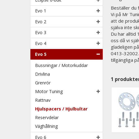
Beställer du
Evo 1
Vi på Mr Tunin
att de produk
Evo 2
själva inte sk
Evo 3
Du har alltid
oss då vi sjä
Evo 4
gladeligen på
0413-32002. N
Evo 5
tillgängliga 
Bussningar / Motorkuddar
Drivlina
1
produkte
Grenrör
Motor Tuning
Rattnav
Hjulspacers / Hjulbultar
Reservdelar
Väghållning
Evo 6