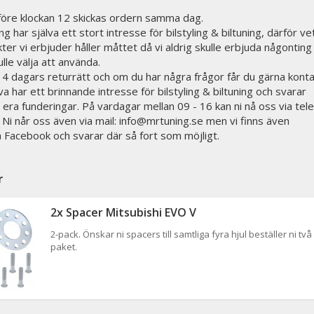
 före klockan 12 skickas ordern samma dag.
g har själva ett stort intresse för bilstyling & biltuning, därför vet
ter vi erbjuder håller måttet då vi aldrig skulle erbjuda någonting 
ulle välja att använda.
 14 dagars returrätt och om du har några frågor får du gärna kont
lva har ett brinnande intresse för bilstyling & biltuning och svarar
 era funderingar. På vardagar mellan 09 - 16 kan ni nå oss via tele
i når oss även via mail: info@mrtuning.se men vi finns även
på Facebook och svarar där så fort som möjligt.
r
2x Spacer Mitsubishi EVO V
2-pack. Önskar ni spacers till samtliga fyra hjul beställer ni två
paket.