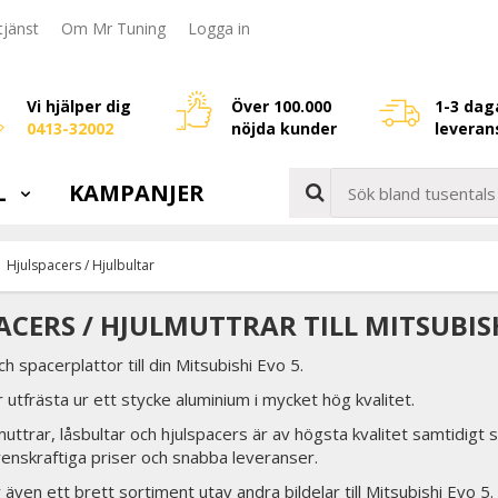
jänst
Om Mr Tuning
Logga in
Vi hjälper dig
Över 100.000
1-3 dag
0413-32002
nöjda kunder
leveran
L
KAMPANJER
Hjulspacers / Hjulbultar
ACERS / HJULMUTTRAR TILL MITSUBISH
h spacerplattor till din Mitsubishi Evo 5.
 utfrästa ur ett stycke aluminium i mycket hög kvalitet.
lmuttrar, låsbultar och hjulspacers är av högsta kvalitet samtidigt 
renskraftiga priser och snabba leveranser.
r även ett brett sortiment utav andra bildelar till Mitsubishi Evo 5.