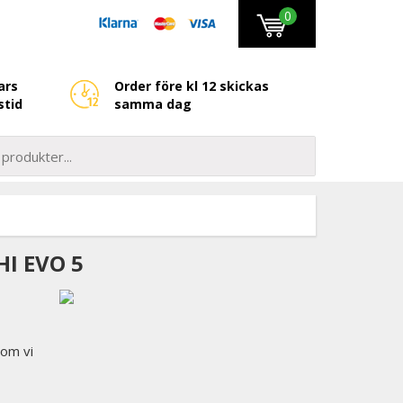
0
ars
Order före kl 12 skickas
stid
samma dag
I EVO 5
som vi