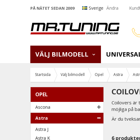
Sverige
Ändra
Kundt
PÅ NÄTET SEDAN 2009
VÄLJ BILMODELL
UNIVERSA
Startsida
Välj bilmodell
Opel
Astra
Ast
COILOV
OPEL
Coilovers är 
Ascona
möjliga på ba
Astra
Är du tveksam
Astra J
6
produkte
Astra K