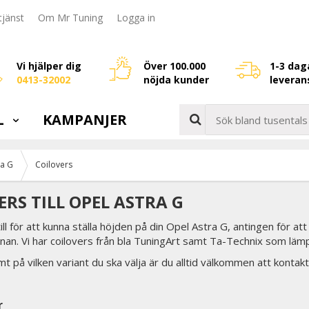
jänst
Om Mr Tuning
Logga in
Vi hjälper dig
Över 100.000
1-3 dag
0413-32002
nöjda kunder
leveran
L
KAMPANJER
ra G
Coilovers
ERS TILL OPEL ASTRA G
till för att kunna ställa höjden på din Opel Astra G, antingen för at
nan. Vi har coilovers från bla TuningArt samt Ta-Technix som lämpa
t på vilken variant du ska välja är du alltid välkommen att kontakt
r