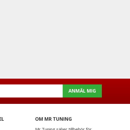
ANMÄL MIG
EL
OM MR TUNING
Mr Tuning säljer tillbehör för