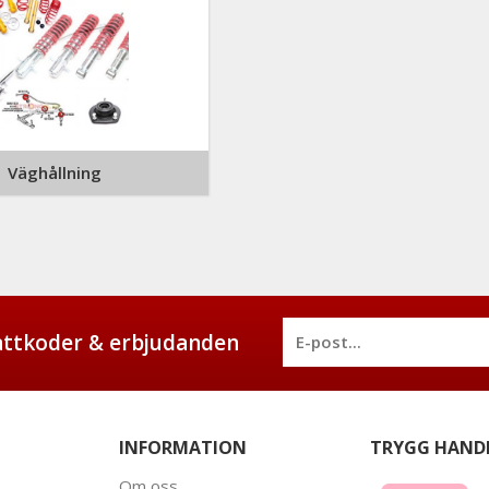
Väghållning
battkoder & erbjudanden
INFORMATION
TRYGG HAND
Om oss