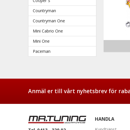
Cooper S
Countryman
Countryman One
Mini Cabrio One
Mini One
Paceman
Anmäl er till vårt nyhetsbrev för ra
HANDLA
Kundtjänst
Tel. 0413 - 320 02