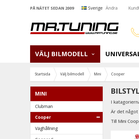
Sverige
Ändra
Kundt
PÅ NÄTET SEDAN 2009
VÄLJ BILMODELL
UNIVERSA
Startsida
Välj bilmodell
Mini
Cooper
BILSTY
MINI
I katagoriern
Clubman
Är det något 
Cooper
Till Mini Coop
Väghållning