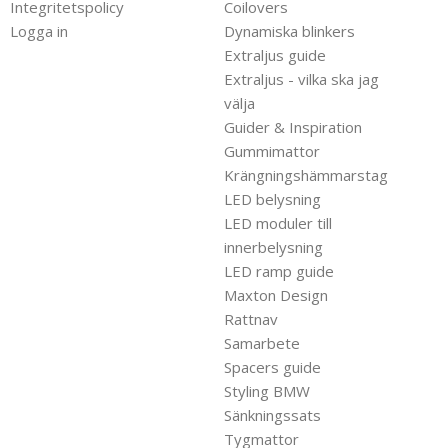
Integritetspolicy
Coilovers
Logga in
Dynamiska blinkers
Extraljus guide
Extraljus - vilka ska jag
välja
Guider & Inspiration
Gummimattor
Krängningshämmarstag
LED belysning
LED moduler till
innerbelysning
LED ramp guide
Maxton Design
Rattnav
Samarbete
Spacers guide
Styling BMW
Sänkningssats
Tygmattor