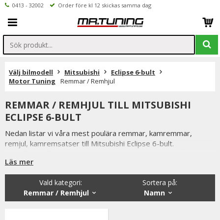
0413 - 32002
Order före kl 12 skickas samma dag
Välj bilmodell
Mitsubishi
Eclipse 6-bult
Motor Tuning
Remmar / Remhjul
REMMAR / REMHJUL TILL MITSUBISHI
ECLIPSE 6-BULT
Nedan listar vi våra mest poulära remmar, kamremmar,
remjul, kamremsatser till Mitsubishi Eclipse 6-bult.
Beställer du före klockan 12 skickas ordern samma dag.
Läs mer
Vi på Mr Tuning har själva ett stort intresse för bilstyling &
biltuning, därför vet vi att de produkter vi erbjuder håller
Vald kategori:
Sortera på
:
måttet då vi aldrig skulle erbjuda någonting vi själva inte skulle
Remmar / Remhjul
Namn
välja att använda.
Är du tveksamt på vilken variant du ska välja är du alltid