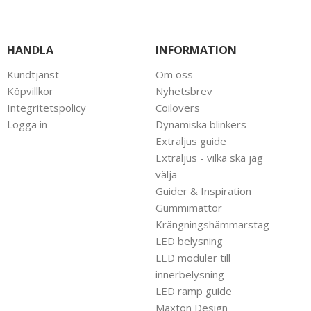
HANDLA
INFORMATION
Kundtjänst
Om oss
Köpvillkor
Nyhetsbrev
Integritetspolicy
Coilovers
Logga in
Dynamiska blinkers
Extraljus guide
Extraljus - vilka ska jag
välja
Guider & Inspiration
Gummimattor
Krängningshämmarstag
LED belysning
LED moduler till
innerbelysning
LED ramp guide
Maxton Design