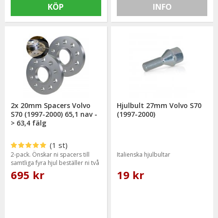
KÖP
INFO
2x 20mm Spacers Volvo
Hjulbult 27mm Volvo S70
S70 (1997-2000) 65,1 nav -
(1997-2000)
> 63,4 fälg
(1 st)
2-pack. Önskar ni spacers till
Italienska hjulbultar
samtliga fyra hjul beställer ni två
paket.
695 kr
19 kr