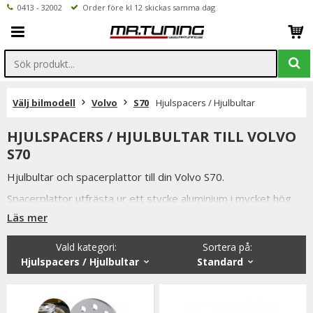
0413 - 32002
Order före kl 12 skickas samma dag
Välj bilmodell
Volvo
S70
Hjulspacers / Hjulbultar
HJULSPACERS / HJULBULTAR TILL VOLVO
S70
Hjulbultar och spacerplattor till din Volvo S70.
Spacerplattor utfrästa ur ett stycke aluminium i mycket hög
kvalitet.
Läs mer
Alla våra hjulbultar, låsbultar och hjulspacers är av högsta
Vald kategori:
Sortera på
:
kvalitet samtidigt som vi håller konkurrenskraftiga priser och
Hjulspacers / Hjulbultar
Standard
snabba leveranser.
Vi lager håller även ett brett sortiment utav andra bildelar till
Volvo S70.