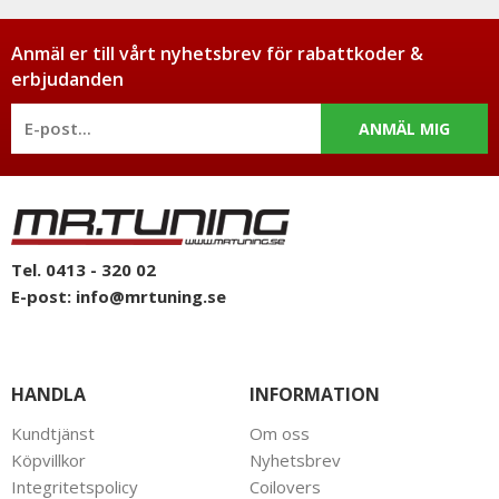
Anmäl er till vårt nyhetsbrev för rabattkoder &
erbjudanden
ANMÄL MIG
Tel. 0413 - 320 02
E-post:
info@mrtuning.se
HANDLA
INFORMATION
Kundtjänst
Om oss
Köpvillkor
Nyhetsbrev
Integritetspolicy
Coilovers