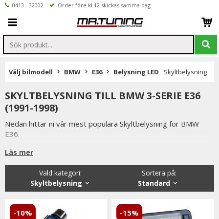
0413 - 32002
Order före kl 12 skickas samma dag
Välj bilmodell
BMW
E36
Belysning LED
Skyltbelysning
SKYLTBELYSNING TILL BMW 3-SERIE E36
(1991-1998)
Nedan hittar ni vår mest populära Skyltbelysning för BMW
E36.
Är det något ni undrar över eller saknar i vårt sortiment ser vi
Läs mer
fram emot att ni kontaktar oss.
Vald kategori:
Sortera på
:
Ni når oss på 041332002 (vardagar 9-16) eller per mail
Skyltbelysning
Standard
info@mrtuning.se
-10%
-15%