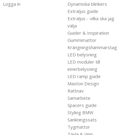
Logga in
Dynamiska blinkers
Extraljus guide
Extraljus - vilka ska jag
välja
Guider & Inspiration
Gummimattor
Krängningshämmarstag
LED belysning
LED moduler till
innerbelysning
LED ramp guide
Maxton Design
Rattnav
Samarbete
Spacers guide
Styling BMW
Sänkningssats
Tygmattor
Tävla & Vinn