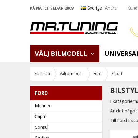
Sverige
Ändra
Kundt
PÅ NÄTET SEDAN 2009
VÄLJ BILMODELL
UNIVERSA
Startsida
Välj bilmodell
Ford
Escort
BILSTY
FORD
I katagoriern
Mondeo
Är det något 
Capri
Till Ford Esco
Consul
Cortina