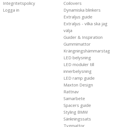
Integritetspolicy
Coilovers
Logga in
Dynamiska blinkers
Extraljus guide
Extraljus - vilka ska jag
välja
Guider & Inspiration
Gummimattor
Krängningshämmarstag
LED belysning
LED moduler till
innerbelysning
LED ramp guide
Maxton Design
Rattnav
Samarbete
Spacers guide
Styling BMW
Sänkningssats
Tygmattor