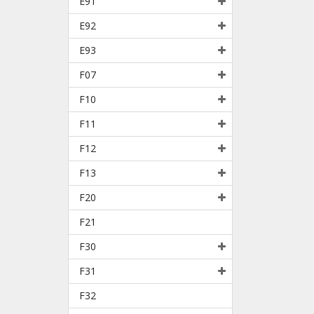
E91
E92
E93
F07
F10
F11
F12
F13
F20
F21
F30
F31
F32