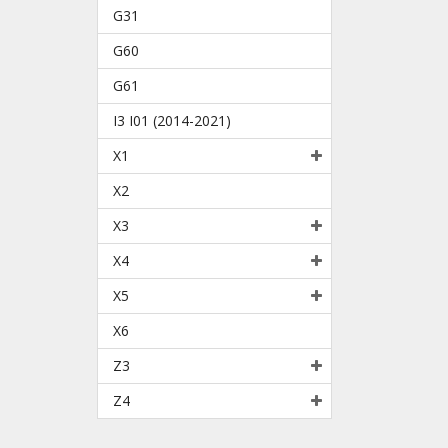
G31
G60
G61
I3 I01 (2014-2021)
X1
X2
X3
X4
X5
X6
Z3
Z4