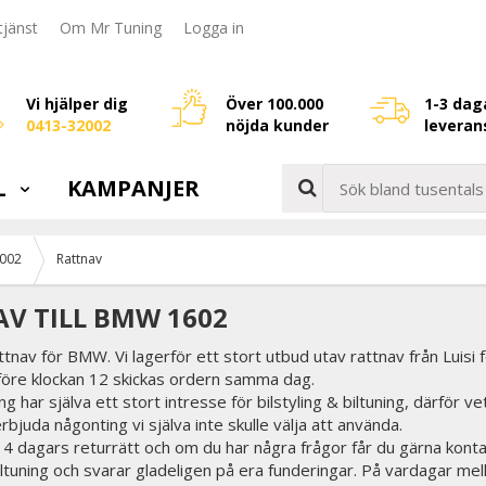
jänst
Om Mr Tuning
Logga in
Vi hjälper dig
Över 100.000
1-3 dag
0413-32002
nöjda kunder
leveran
L
KAMPANJER
2002
Rattnav
V TILL BMW 1602
attnav för BMW. Vi lagerför ett stort utbud utav rattnav från Luisi
 före klockan 12 skickas ordern samma dag.
g har själva ett stort intresse för bilstyling & biltuning, därför v
erbjuda någonting vi själva inte skulle välja att använda.
 14 dagars returrätt och om du har några frågor får du gärna konta
biltuning och svarar gladeligen på era funderingar. På vardagar mel