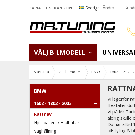
Sverige
Ändra
Kundt
PÅ NÄTET SEDAN 2009
VÄLJ BILMODELL
UNIVERSA
Startsida
Välj bilmodell
BMW
1602 - 1802 - 
RATTNA
BMW
Vi lagerför r
1602 - 1802 - 2002
Beställer du
Vi på Mr Tunin
Rattnav
aldrig skulle 
Hjulspacers / Hjulbultar
Du har alltid
bilstyling & 
Väghållning