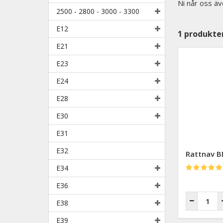
Ni når oss äv
2500 - 2800 - 3000 - 3300
E12
1
produkte
E21
E23
E24
E28
E30
E31
E32
Rattnav B
E34
E36
E38
E39