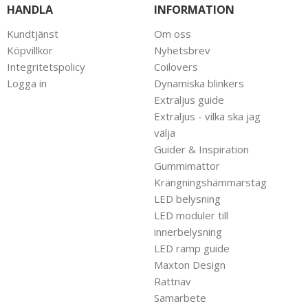
HANDLA
INFORMATION
Kundtjänst
Om oss
Köpvillkor
Nyhetsbrev
Integritetspolicy
Coilovers
Logga in
Dynamiska blinkers
Extraljus guide
Extraljus - vilka ska jag
välja
Guider & Inspiration
Gummimattor
Krängningshämmarstag
LED belysning
LED moduler till
innerbelysning
LED ramp guide
Maxton Design
Rattnav
Samarbete