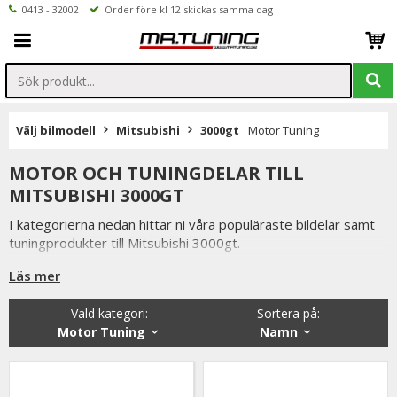
0413 - 32002
Order före kl 12 skickas samma dag
Välj bilmodell
Mitsubishi
3000gt
Motor Tuning
MOTOR OCH TUNINGDELAR TILL
MITSUBISHI 3000GT
I kategorierna nedan hittar ni våra populäraste bildelar samt
tuningprodukter till Mitsubishi 3000gt.
Är det ni undrar över eller saknar i vårt sortiment är ni
Läs mer
välkomna att kontakta oss.
Vald kategori:
Sortera på
:
Inne på valfri produktsidan hittar ni ett formulär för att enkelt
Motor Tuning
Namn
ställa en fråga.