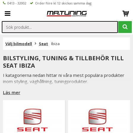
0413 - 32002
Order före kl 12 skickas samma dag
Välj bilmodell
Seat
Ibiza
BILSTYLING, TUNING & TILLBEHÖR TILL
SEAT IBIZA
I katagorierna nedan hittar ni våra mest populära produkter
inom styling, väghållning, tuningprodukter.
Är det något som du funderar över eller inte hittar i vårt
Läs mer
sortiment är du alltid välkommen att kontakta oss.
Till Seat Ibiza.