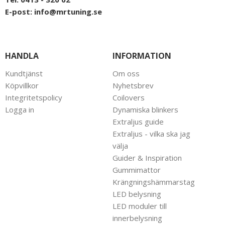
E-post:
info@mrtuning.se
HANDLA
INFORMATION
Kundtjänst
Om oss
Köpvillkor
Nyhetsbrev
Integritetspolicy
Coilovers
Logga in
Dynamiska blinkers
Extraljus guide
Extraljus - vilka ska jag
välja
Guider & Inspiration
Gummimattor
Krängningshämmarstag
LED belysning
LED moduler till
innerbelysning