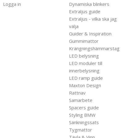
Logga in
Dynamiska blinkers
Extraljus guide
Extraljus - vilka ska jag
välja
Guider & Inspiration
Gummimattor
Krängningshämmarstag
LED belysning
LED moduler till
innerbelysning
LED ramp guide
Maxton Design
Rattnav
Samarbete
Spacers guide
Styling BMW
Sänkningssats
Tygmattor
Tävla & Vinn