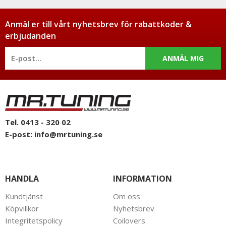
Anmäl er till vårt nyhetsbrev för rabattkoder &
erbjudanden
ANMÄL MIG
Tel. 0413 - 320 02
E-post:
info@mrtuning.se
HANDLA
INFORMATION
Kundtjänst
Om oss
Köpvillkor
Nyhetsbrev
Integritetspolicy
Coilovers