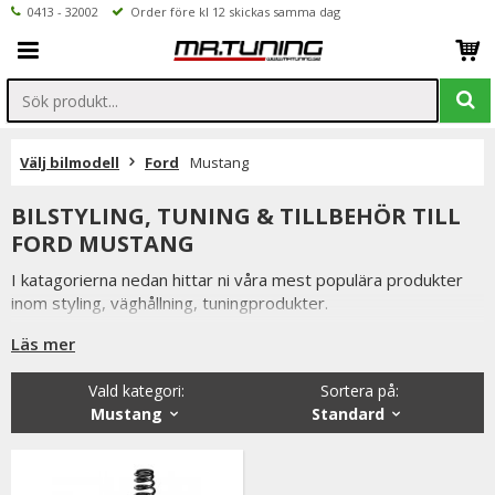
0413 - 32002
Order före kl 12 skickas samma dag
Välj bilmodell
Ford
Mustang
BILSTYLING, TUNING & TILLBEHÖR TILL
FORD MUSTANG
I katagorierna nedan hittar ni våra mest populära produkter
inom styling, väghållning, tuningprodukter.
Är det något som du funderar över eller inte hittar i vårt
Läs mer
sortiment är du alltid välkommen att kontakta oss.
Vald kategori:
Sortera på
:
Till Ford Mustang.
Mustang
Standard