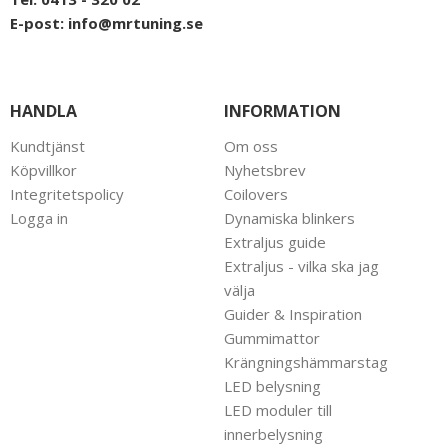
E-post:
info@mrtuning.se
HANDLA
INFORMATION
Kundtjänst
Om oss
Köpvillkor
Nyhetsbrev
Integritetspolicy
Coilovers
Logga in
Dynamiska blinkers
Extraljus guide
Extraljus - vilka ska jag
välja
Guider & Inspiration
Gummimattor
Krängningshämmarstag
LED belysning
LED moduler till
innerbelysning