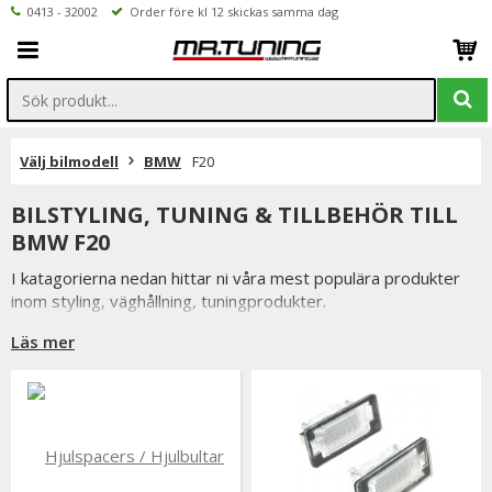
0413 - 32002
Order före kl 12 skickas samma dag
Välj bilmodell
BMW
F20
BILSTYLING, TUNING & TILLBEHÖR TILL
BMW F20
I katagorierna nedan hittar ni våra mest populära produkter
inom styling, väghållning, tuningprodukter.
Är det något som du funderar över eller inte hittar i vårt
Läs mer
sortiment är du alltid välkommen att kontakta oss.
Till BMW F20.